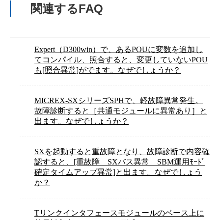
関連するFAQ
Expert（D300win）で、あるPOUに変数を追加し
てコンパイル、照合すると、変更していないPOU
も[照合異常]がでます。なぜでしょうか？
MICREX-SXシリーズSPHで、軽故障異常発生。
故障診断すると［共通モジュールに異常あり］と
出ます。なぜでしょうか？
SXを起動すると重故障となり、故障診断で内容確
認すると、[重故障 SXバス異常 SBM運用ﾓｰﾄﾞ
確定タイムアップ異常]と出ます。なぜでしょう
か？
Tリンクインタフェースモジュールのベース上に