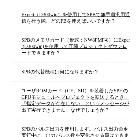
Expert（D300win）を使用してSPBで無手順汎用通
信を行う際、どのFBを使えばいいですか？
SPBのメモリカード（形式：NW8PMF-8）にExper
t(D300win)を使用して圧縮プロジェクトダウンロ
ードできますか？
SPBの代替機種は何になりますか？
ユーザROMカード（CF、SD）を装着したSPHの
CPUモジュールへプロジェクトを転送するとき、
「指定データが存在しない」というメッセージが
出て実行できません。なぜでしょうか？
SPBのパルス出力を使用します。パルス出力命令
実行中に、出力パルス数を変化させる事はできま