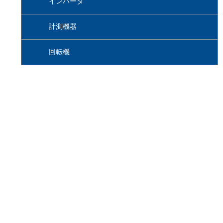
インバータ
計測機器
回転機