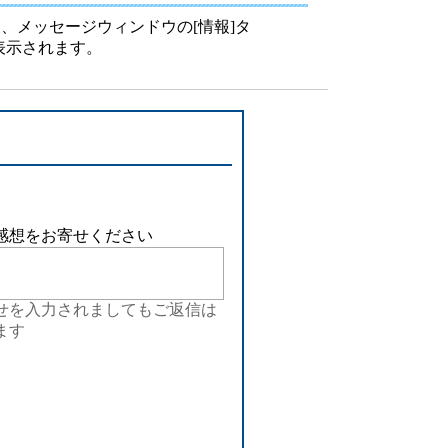
設備
、メッセージウィンドウの[情報]タ
表示されます。
ューション
感想をお寄せください
せを入力されましてもご返信は
ます