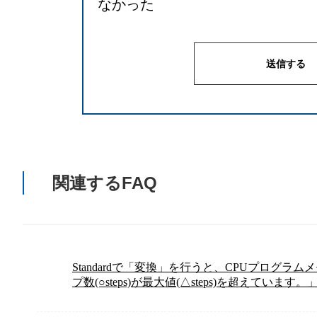
なかった
関連するFAQ
Standardで「変換」を行うと、CPUプログ
プ数(○steps)が最大値(△steps)を超えて