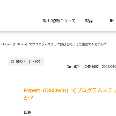
富士電機について
製品
IR
Select a Region/Lan
Global website(English)
>
Expert（D300win）でプログラムステップ数はどのように確認できますか？
ご挨拶
駆動制御機器
経営情報
マテリアリティ
新卒採用情報
よくあるご質問
会社
低圧
IR資
環境ビ
高専
製品
前のページへ戻る
No : 670
公開日時 : 2023/04/2
経営の考え方
特高高圧 受配電設備
財務・業績
環境
高卒採用情報
企業情報について
事業
電源
株式
社会
キャ
当ウ
富士電機のSDGs
計測機器
個人投資家の皆様へ
ガバナンス
障がい者採用情報
富士電機製家電製品について
拠点
エネ
Expert（D300win）でプログラム
企業活動
監視制御システム
研究
監視
か？
情報システム
保守
回答