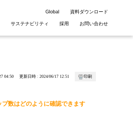
Global
資料ダウンロード
サステナビリティ
採用
お問い合わせ
guage
閉じる
閉じる
閉じる
閉じる
閉じる
閉じる
閉じる
概要
 受配電機器
料室
ジョン2050
採用情報
・サービスについて
7 04:50
更新日時 : 2024/06/17 12:51
印刷
紹介
機器
・債券情報
リア採用情報
ェブサイトについて
情報
ルギーマネジメント
ステップ数はどのように確認できます
開発
・診断システム
・保全