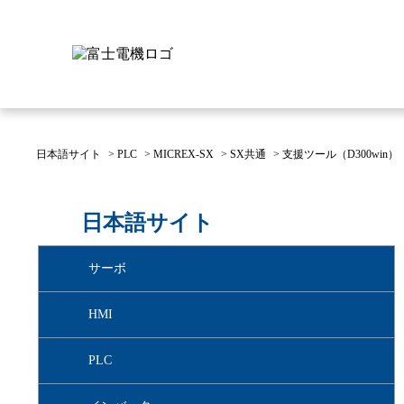
日本語サイト
>
PLC
>
MICREX-SX
>
SX共通
>
支援ツール（D300win）
富士電機について
製品情報
IR 株主・投資家情報
サステナビリティ
採用情報
お問い合わせ
日本語サイト
富士電機についてのトップ
株主・投資家情報のトップ
サステナビリティのトップ
お問い合わせのトップへ
製品情報のトップへ
採用情報のトップへ
サーボ
へ
へ
へ
HMI
PLC