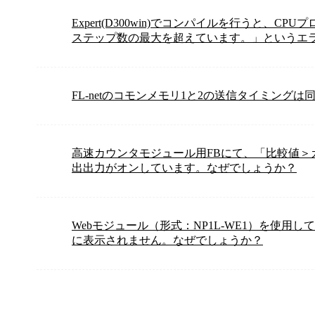
Expert(D300win)でコンパイルを行うと、C
ステップ数の最大を超えています。」というエ
FL-netのコモンメモリ1と2の送信タイミングは
高速カウンタモジュール用FBにて、「比較値＞
出出力がオンしています。なぜでしょうか？
Webモジュール（形式：NP1L-WE1）を使
に表示されません。なぜでしょうか？