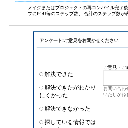
半導体
発電
メイクまたはプロジェクトの再コンパイル完了後
ブにPOU毎のステップ数、 合計のステップ数が
自動販売機・店舗
ソリ
セミナー・研修情報
アンケート:ご意見をお聞かせください
ご意見・ご
解決できた
解決できたがわかり
お問い合わ
にくかった
いたしかね
解決できなかった
探している情報では