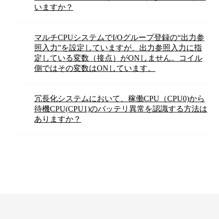
いますか？
マルチCPUシステムでI/Oグループ登録の“出力参
照入力”を設定していますが、出力参照入力に指
定している変数（接点）がONしません。コイル
側ではその変数はONしています。
冗長化システムにおいて、稼働CPU（CPU0)から
待機CPU(CPU1)のバッテリ異常を認識する方法は
ありますか？