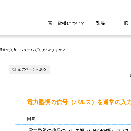
富士電機について
製品
IR
Select a Region/Lan
Global website(English)
通常の入力モジュールで取り込めますか？
ご挨拶
駆動制御機器
経営情報
マテリアリティ
新卒採用情報
よくあるご質問
会社
低圧
IR資
環境ビ
高専
製品
前のページへ戻る
経営の考え方
特高高圧 受配電設備
財務・業績
環境
高卒採用情報
企業情報について
事業
電源
株式
社会
キャ
当ウ
富士電機のSDGs
計測機器
個人投資家の皆様へ
ガバナンス
障がい者採用情報
富士電機製家電製品について
拠点
エネ
電力監視の信号（パルス）を通常の入
企業活動
監視制御システム
研究
監視
回答
情報システム
保守
電力監視の信号のパルス幅（ON/OFF幅）が（