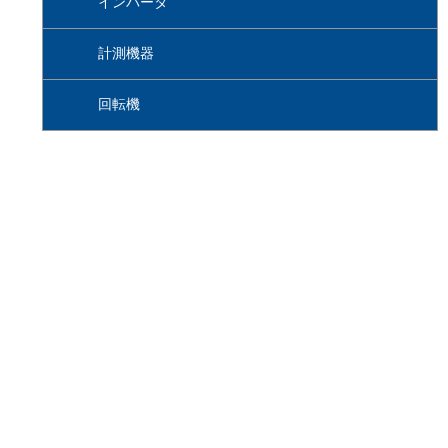
インバータ
計測機器
回転機