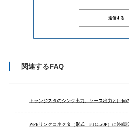
関連するFAQ
トランジスタのシンク出力、ソース出力とは何
P/PEリンクコネクタ（形式：FTC120P）に