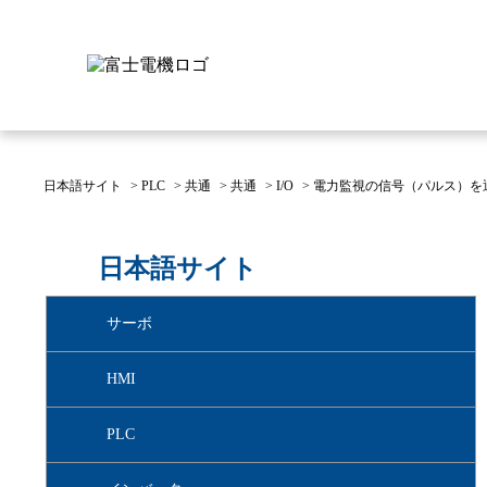
日本語サイト
>
PLC
>
共通
>
共通
>
I/O
>
電力監視の信号（パルス）を
富士電機について
製品情報
IR 株主・投資家情報
サステナビリティ
採用情報
お問い合わせ
日本語サイト
富士電機についてのトップ
株主・投資家情報のトップ
サステナビリティのトップ
お問い合わせのトップへ
製品情報のトップへ
採用情報のトップへ
サーボ
へ
へ
へ
HMI
PLC