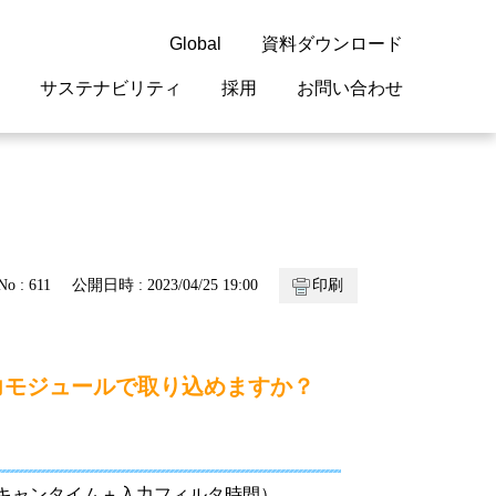
Global
資料ダウンロード
サステナビリティ
採用
お問い合わせ
guage
閉じる
閉じる
閉じる
閉じる
閉じる
閉じる
閉じる
概要
 受配電機器
料室
ジョン2050
採用情報
・サービスについて
No : 611
公開日時 : 2023/04/25 19:00
印刷
紹介
機器
・債券情報
リア採用情報
ェブサイトについて
情報
ルギーマネジメント
力モジュールで取り込めますか？
開発
・診断システム
・保全
スキャンタイム＋入力フィルタ時間）