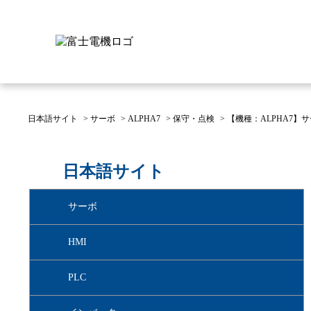
日本語サイト
>
サーボ
>
ALPHA7
>
保守・点検
>
【機種：ALPHA7
富士電機について
製品情報
IR 株主・投資家情報
サステナビリティ
採用情報
お問い合わせ
日本語サイト
富士電機についてのトップ
株主・投資家情報のトップ
サステナビリティのトップ
お問い合わせのトップへ
製品情報のトップへ
採用情報のトップへ
サーボ
へ
へ
へ
HMI
PLC