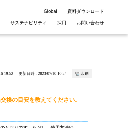
Global
資料ダウンロード
サステナビリティ
採用
お問い合わせ
guage
閉じる
閉じる
閉じる
閉じる
閉じる
閉じる
閉じる
概要
 受配電機器
料室
ジョン2050
採用情報
・サービスについて
6 19:52
更新日時 : 2023/07/10 10:24
印刷
紹介
機器
・債券情報
リア採用情報
ェブサイトについて
情報
ルギーマネジメント
部品交換の目安を教えてください。
開発
・診断システム
・保全
次のとおりです。ただし，使用方法や