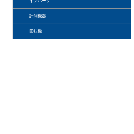
インバータ
計測機器
回転機