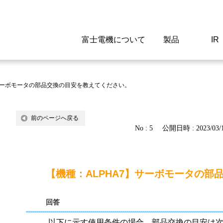
富士電機について
製品
IR
Select a Region/Lan
Global website(English)
】サーボモータの部品交換の目安を教えてください。
ご挨拶
駆動制御機器
経営情報
マテリアリティ
新卒採用情報
よくあるご質問
会社
低圧
IR資
環境ビ
高専
製品
前のページへ戻る
No : 5
公開日時 : 2023/03/1
経営の考え方
特高高圧 受配電設備
財務・業績
環境
高卒採用情報
企業情報について
事業
電源
株式
社会
キャ
当ウ
富士電機のSDGs
計測機器
個人投資家の皆様へ
ガバナンス
障がい者採用情報
富士電機製家電製品について
拠点
エネ
【機種：ALPHA7】サーボモータの
企業活動
監視制御システム
研究
監視
回答
情報システム
保守
以下に示す使用条件の場合，部品交換の目安は