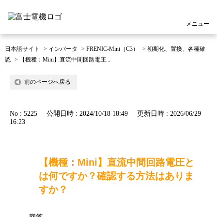
メニュー
日本語サイト
>
インバータ
>
FRENIC-Mini（C3）
>
初期化、置換、各種確
認
>
【機種：Mini】直流中間回路電圧...
前のページへ戻る
No : 5225
公開日時 : 2024/10/18 18:49
更新日時 : 2026/06/29
16:23
【機種：Mini】直流中間回路電圧と
は何ですか？確認する方法はありま
すか？