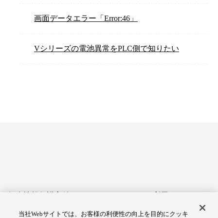
画面データエラー「Error:46」
Vシリーズの電池異常をPLC側で知りたい
個人情報保護方針
サイトのご利用にあたって
当社Webサイトでは、お客様の利便性の向上を目的にクッキ
アクセシビリティへの対応
Cookie設定