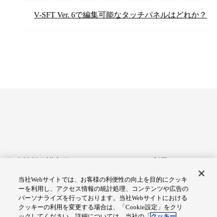
V-SFT Ver. 6で編集可能なタッチパネルはどれか？
個人情報保護方針
サイトのご利用にあたって
当社Webサイトでは、お客様の利便性の向上を目的にクッキ
アクセシビリティへの対応
Cookie設定
ーを利用し、アクセス情報の統計処理、コンテンツや広告の
方針
パーソナライズを行っております。当社Webサイトにおける
クッキーの利用を変更する場合は、「Cookie設定」をクリ
総合サイトマップ
ックしてください。詳細については、当社の「
クッキー