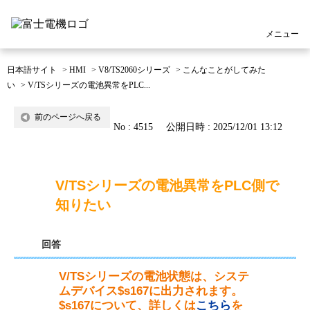
メニュー
日本語サイト
>
HMI
>
V8/TS2060シリーズ
>
こんなことがしてみた
い
>
V/TSシリーズの電池異常をPLC...
前のページへ戻る
No : 4515
公開日時 : 2025/12/01 13:12
V/TSシリーズの電池異常をPLC側で
知りたい
回答
V/TSシリーズの電池状態は、システ
ムデバイス$s167に出力されます。
$s167について、詳しくは
こちら
を