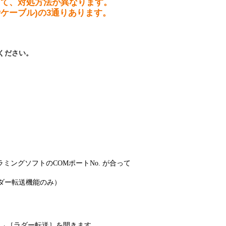
って、対処方法が異なります。
設備
-CPケーブル)の3通りあります。
ューション
ください。
グラミングソフトのCOMポートNo. が合って
ラダー転送機能のみ）
→［ラダー転送］を開きます。