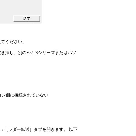
えてください。
き挿し、別のV8/TSシリーズまたはパソ
ソコン側に接続されていない
→［ラダー転送］タブを開きます。 以下