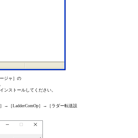
ージャ］の
。
、再インストールしてください。
→［LadderComOp］→［ラダー転送設