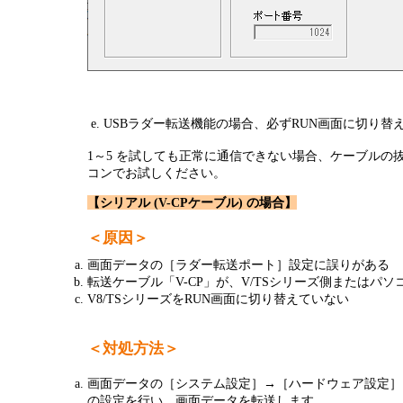
e. USBラダー転送機能の場合、必ずRUN画面に切り替
1～5 を試しても正常に通信できない場合、ケーブルの抜
コンでお試しください。
【シリアル (V-CPケーブル) の場合】
＜原因＞
画面データの［ラダー転送ポート］設定に誤りがある
転送ケーブル「V-CP」が、V/TSシリーズ側またはパ
V8/TSシリーズをRUN画面に切り替えていない
＜対処方法＞
画面データの［システム設定］→［ハードウェア設定］
の設定を行い、画面データを転送します。