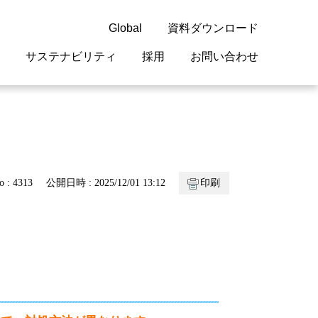
Global
資料ダウンロード
サステナビリティ
採用
お問い合わせ
guage
閉じる
閉じる
閉じる
閉じる
閉じる
閉じる
閉じる
概要
 受配電機器
料室
ジョン2050
採用情報
・サービスについて
o : 4313
公開日時 : 2025/12/01 13:12
印刷
紹介
機器
・債券情報
リア採用情報
ェブサイトについて
情報
ルギーマネジメント
開発
・診断システム
・保全