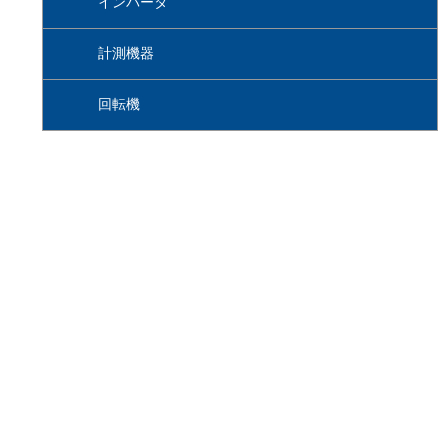
インバータ
計測機器
回転機