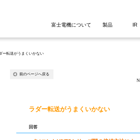
富士電機について
製品
IR
Select a Region/Lan
Global website(English)
ダー転送がうまくいかない
ご挨拶
駆動制御機器
経営情報
マテリアリティ
新卒採用情報
よくあるご質問
会社
低圧
IR資
環境ビ
高専
製品
前のページへ戻る
N
経営の考え方
特高高圧 受配電設備
財務・業績
環境
高卒採用情報
企業情報について
事業
電源
株式
社会
キャ
当ウ
富士電機のSDGs
計測機器
個人投資家の皆様へ
ガバナンス
障がい者採用情報
富士電機製家電製品について
拠点
エネ
ラダー転送がうまくいかない
企業活動
監視制御システム
研究
監視
回答
情報システム
保守