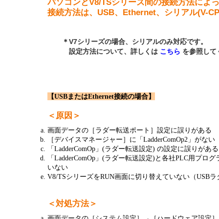
パソコンとV8/TSシリーズ間の接続方法によ
半導体
発電
接続方法は、USB、Ethernet、シリアル(V
自動販売機・店舗
ソリ
＊V7シリーズの場合、シリアルのみ対応です。
設定方法について、詳しくは
こちら
を参照して
セミナー・研修情報
【USBまたはEthernet接続の場合】
＜原因＞
画面データの［ラダー転送ポート］設定に誤りがある
［デバイスマネージャー］に「LadderComOp2」がない
「LadderComOp」(ラダー転送設定) の設定に誤りがある
「LadderComOp」(ラダー転送設定)と各社PLC用プロ
いない
V8/TSシリーズをRUN画面に切り替えていない（USB
＜対処方法＞
画面データの［システム設定］→［ハードウェア設定］