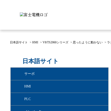
日本語サイト
>
HMI
>
V8/TS2060シリーズ
>
思ったように動かない
>
ラ
富士電機について
製品情報
IR 株主・投資家情報
サステナビリティ
採用情報
お問い合わせ
日本語サイト
富士電機についてのトップ
株主・投資家情報のトップ
サステナビリティのトップ
お問い合わせのトップへ
製品情報のトップへ
採用情報のトップへ
サーボ
へ
へ
へ
HMI
PLC