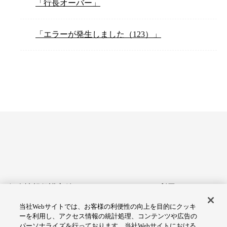
「行長オーバー」
「エラーが発生しました（123）」
個人情報保護方針
サイトのご利用にあたって
当社Webサイトでは、お客様の利便性の向上を目的にクッキ
アクセシビリティへの対応
Cookie設定
ーを利用し、アクセス情報の統計処理、コンテンツや広告の
方針
パーソナライズを行っております。当社Webサイトにおける