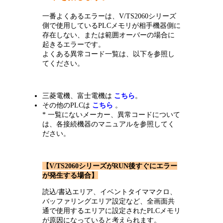
一番よくあるエラーは、V/TS2060シリーズ
側で使用しているPLCメモリが相手機器側に
存在しない、または範囲オーバーの場合に
起きるエラーです。
よくある異常コード一覧は、以下を参照し
てください。
三菱電機、富士電機は
こちら
。
その他のPLCは
こちら
。
* 一覧にないメーカー、異常コードについて
は、各接続機器のマニュアルを参照してく
ださい。
【V/TS2060シリーズがRUN後すぐにエラー
が発生する場合】
読込/書込エリア、イベントタイママクロ、
バッファリングエリア設定など、全画面共
通で使用するエリアに設定されたPLCメモリ
が原因になっていると考えられます。