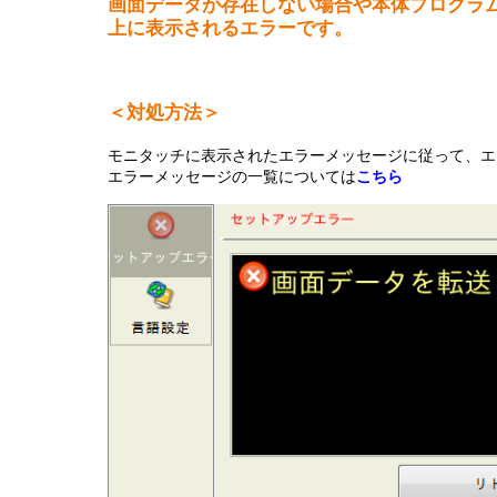
画面データが存在しない場合や本体プログラ
半導体
発電
上に表示されるエラーです。
自動販売機・店舗
ソリ
＜対処方法＞
セミナー・研修情報
モニタッチに表示されたエラーメッセージに従って、エ
エラーメッセージの一覧については
こちら