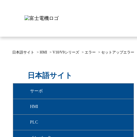
日本語サイト
>
HMI
>
V10/V9シリーズ
>
エラー
>
セットアップエラー
富士電機について
製品情報
IR 株主・投資家情報
サステナビリティ
採用情報
お問い合わせ
日本語サイト
富士電機についてのトップ
株主・投資家情報のトップ
サステナビリティのトップ
お問い合わせのトップへ
製品情報のトップへ
採用情報のトップへ
サーボ
へ
へ
へ
HMI
PLC