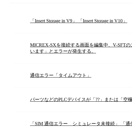
「Insert Storage in V9」 「Insert Storage in V10」
MICREX-SXを接続する画面を編集中、V-S
います」とエラーが発生する。
通信エラー「タイムアウト」
パーツなどのPLCデバイスが「??」または「空
「SIM 通信エラー シミュレータ未接続」 「通