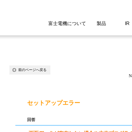
富士電機について
製品
IR
Select a Region/Lan
Global website(English)
ご挨拶
駆動制御機器
経営情報
マテリアリティ
新卒採用情報
よくあるご質問
会社
低圧
IR資
環境ビ
高専
製品
前のページへ戻る
N
経営の考え方
特高高圧 受配電設備
財務・業績
環境
高卒採用情報
企業情報について
事業
電源
株式
社会
キャ
当ウ
富士電機のSDGs
計測機器
個人投資家の皆様へ
ガバナンス
障がい者採用情報
富士電機製家電製品について
拠点
エネ
セットアップエラー
企業活動
監視制御システム
研究
監視
回答
情報システム
保守