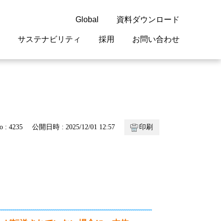
Global
資料ダウンロード
サステナビリティ
採用
お問い合わせ
guage
閉じる
閉じる
閉じる
閉じる
閉じる
閉じる
閉じる
概要
 受配電機器
料室
ジョン2050
採用情報
・サービスについて
o : 4235
公開日時 : 2025/12/01 12:57
印刷
紹介
機器
・債券情報
リア採用情報
ェブサイトについて
情報
ルギーマネジメント
開発
・診断システム
・保全