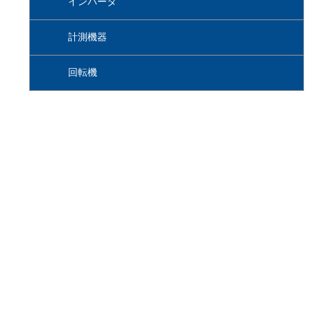
インバータ
計測機器
回転機