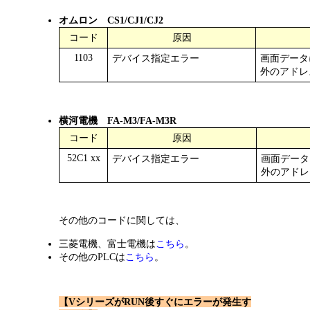
オムロン CS1/CJ1/CJ2
コード
原因
1103
デバイス指定エラー
画面データ
外のアドレ
横河電機 FA-M3/FA-M3R
コード
原因
52C1 xx
デバイス指定エラー
画面データ
外のアドレ
その他のコードに関しては、
三菱電機、富士電機は
こちら
。
その他のPLCは
こちら
。
【VシリーズがRUN後すぐにエラーが発生す