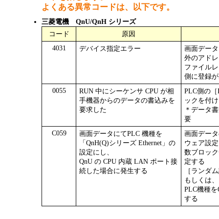
よくある異常コードは、以下です。
三菱電機 QnU/QnH シリーズ
コード
原因
4031
デバイス指定エラー
画面データ
外のアドレ
ファイルレ
側に登録が
0055
RUN 中にシーケンサ CPU が相
PLC側の
手機器からのデータの書込みを
ックを付け
要求した
＊データ書
要
C059
画面データにてPLC 機種を
画面データ
「QnH(Q)シリーズ Ethernet」の
ウェア設定
設定にし、
数ブロック
QnU の CPU 内蔵 LAN ポート接
定する
続した場合に発生する
［ランダム
もしくは、
PLC機種をQ
する