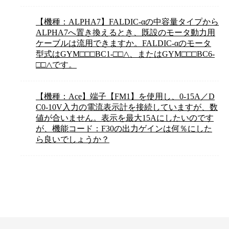
【機種：ALPHA7】FALDIC-αの中容量タイプから
ALPHA7へ置き換えるとき、既設のモータ動力用
ケーブルは流用できますか。FALDIC-αのモータ
型式はGYM□□□BC1-□□△、またはGYM□□□BC6-
□□△です。
【機種：Ace】端子【FM1】を使用し、0-15A／D
C0-10V入力の電流表示計を接続していますが、数
値が合いません。表示を最大15Aにしたいのです
が、機能コード：F30の出力ゲインは何％にした
ら良いでしょうか？