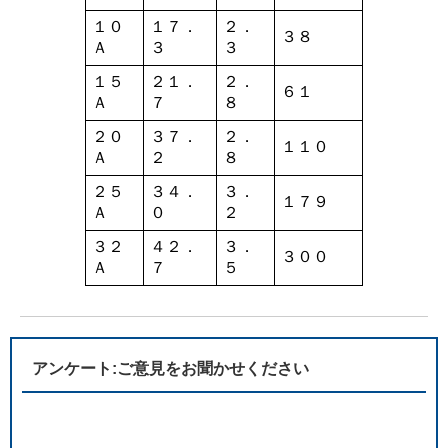
１０
１７．
２．
３８
Ａ
３
３
１５
２１．
２．
６１
Ａ
７
８
２０
３７．
２．
１１０
Ａ
２
８
２５
３４．
３．
１７９
Ａ
０
２
３２
４２．
３．
３００
Ａ
７
５
アンケート:ご意見をお聞かせください