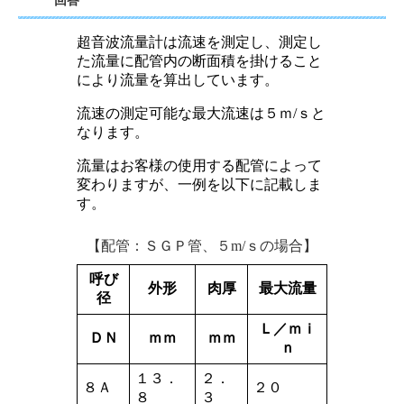
回答
超音波流量計は流速を測定し、測定し
た流量に配管内の断面積を掛けること
により流量を算出しています。
流速の測定可能な最大流速は５ｍ/ｓと
なります。
流量はお客様の使用する配管によって
変わりますが、一例を以下に記載しま
す。
【配管：ＳＧＰ管、５m/ｓの場合】
呼び
外形
肉厚
最大流量
径
Ｌ／ｍｉ
ＤＮ
ｍｍ
ｍｍ
ｎ
１３．
２．
８Ａ
２０
８
３