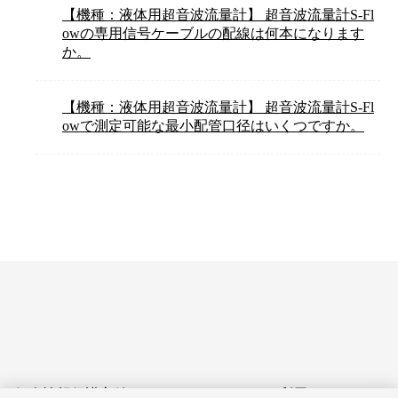
【機種：液体用超音波流量計】 超音波流量計S-Fl
owの専用信号ケーブルの配線は何本になります
か。
【機種：液体用超音波流量計】 超音波流量計S-Fl
owで測定可能な最小配管口径はいくつですか。
個人情報保護方針
サイトのご利用にあたって