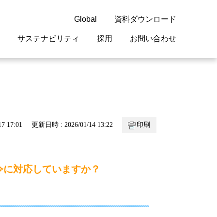
Global
資料ダウンロード
サステナビリティ
採用
お問い合わせ
guage
閉じる
閉じる
閉じる
閉じる
閉じる
閉じる
閉じる
概要
 受配電機器
料室
ジョン2050
採用情報
・サービスについて
7 17:01
更新日時 : 2026/01/14 13:22
印刷
紹介
機器
・債券情報
リア採用情報
ェブサイトについて
情報
ルギーマネジメント
S指令に対応していますか？
開発
・診断システム
・保全