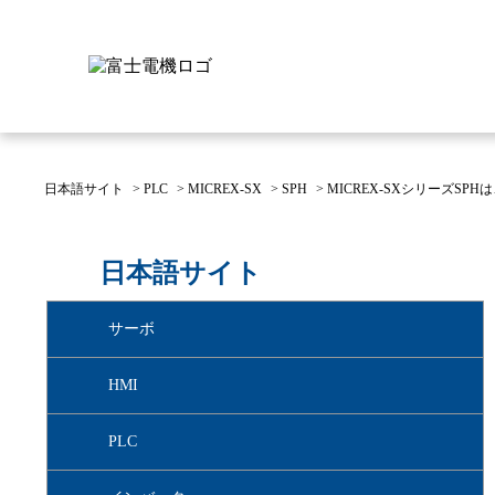
日本語サイト
>
PLC
>
MICREX-SX
>
SPH
>
MICREX-SXシリーズSP
富士電機について
製品情報
IR 株主・投資家情報
サステナビリティ
採用情報
お問い合わせ
日本語サイト
富士電機についてのトップ
株主・投資家情報のトップ
サステナビリティのトップ
お問い合わせのトップへ
製品情報のトップへ
採用情報のトップへ
サーボ
へ
へ
へ
HMI
PLC