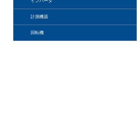
インバータ
計測機器
回転機