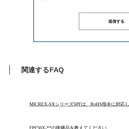
関連するFAQ
MICREX-SXシリーズSPFは、RoHS指令に対
FPF56X-**の後継品を教えてください。