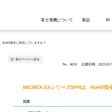
富士電機について
製品
IR
Select a Region/Lan
Global website(English)
Hは、RoHS指令に対応していますか？
ご挨拶
駆動制御機器
経営情報
マテリアリティ
新卒採用情報
よくあるご質問
会社
低圧
IR資
環境ビ
高専
製品
前のページへ戻る
No : 4010
公開日時 : 2025/01/1
経営の考え方
特高高圧 受配電設備
財務・業績
環境
高卒採用情報
企業情報について
事業
電源
株式
社会
キャ
当ウ
富士電機のSDGs
計測機器
個人投資家の皆様へ
ガバナンス
障がい者採用情報
富士電機製家電製品について
拠点
エネ
MICREX-SXシリーズSPHは、RoH
企業活動
監視制御システム
研究
監視
回答
情報システム
保守