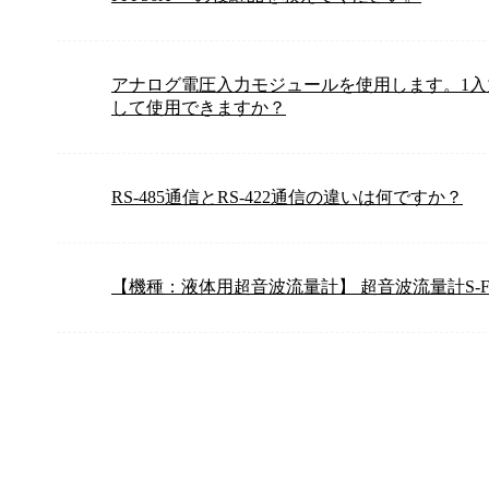
アナログ電圧入力モジュールを使用します。1入
して使用できますか？
RS-485通信とRS-422通信の違いは何ですか？
【機種：液体用超音波流量計】 超音波流量計S-