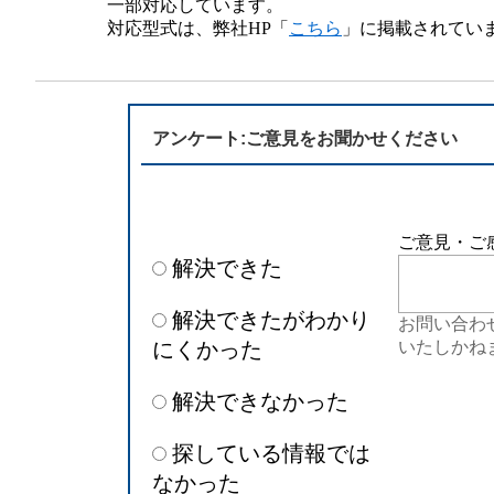
一部対応しています。
半導体
発電
対応型式は、弊社HP「
こちら
」に掲載されてい
自動販売機・店舗
ソリ
セミナー・研修情報
アンケート:ご意見をお聞かせください
ご意見・ご
解決できた
解決できたがわかり
お問い合わ
にくかった
いたしかね
解決できなかった
探している情報では
なかった