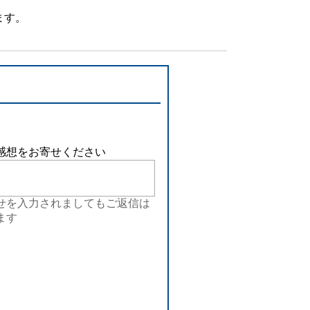
設備
ます。
ューション
感想をお寄せください
せを入力されましてもご返信は
ます