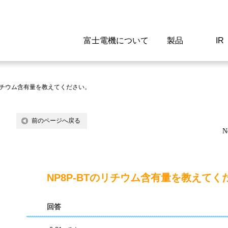
富士電機について
製品
IR
Select a Region/Lan
Global website(English)
のリチウム含有量を教えてください。
ご挨拶
駆動制御機器
経営情報
マテリアリティ
新卒採用情報
よくあるご質問
会社
低圧
IR資
環境ビ
高専
製品
前のページへ戻る
N
経営の考え方
特高高圧 受配電設備
財務・業績
環境
高卒採用情報
企業情報について
事業
電源
株式
社会
キャ
当ウ
富士電機のSDGs
計測機器
個人投資家の皆様へ
ガバナンス
障がい者採用情報
富士電機製家電製品について
拠点
エネ
NP8P-BTのリチウム含有量を教えてく
企業活動
監視制御システム
研究
監視
回答
情報システム
保守