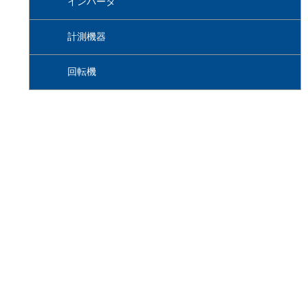
インバータ
計測機器
回転機