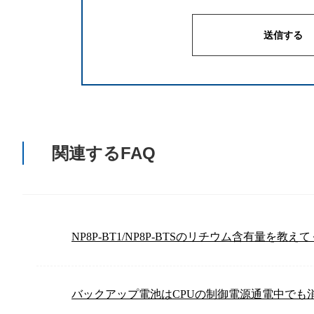
関連するFAQ
NP8P-BT1/NP8P-BTSのリチウム含有量を教
バックアップ電池はCPUの制御電源通電中でも