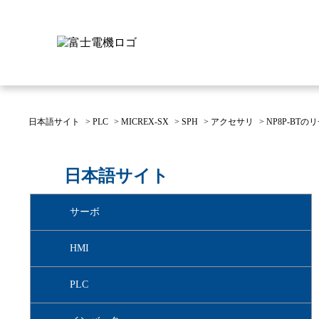
日本語サイト
>
PLC
>
MICREX-SX
>
SPH
>
アクセサリ
>
NP8P-BT
富士電機について
製品情報
IR 株主・投資家情報
サステナビリティ
採用情報
お問い合わせ
日本語サイト
富士電機についてのトップ
株主・投資家情報のトップ
サステナビリティのトップ
お問い合わせのトップへ
製品情報のトップへ
採用情報のトップへ
サーボ
へ
へ
へ
HMI
PLC