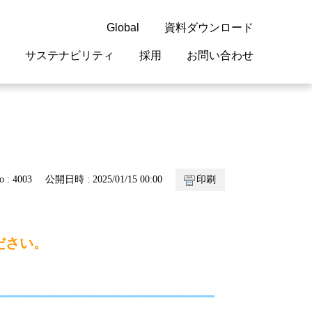
Global
資料ダウンロード
サステナビリティ
採用
お問い合わせ
guage
閉じる
閉じる
閉じる
閉じる
閉じる
閉じる
閉じる
概要
 受配電機器
料室
ジョン2050
採用情報
・サービスについて
o : 4003
公開日時 : 2025/01/15 00:00
印刷
紹介
機器
・債券情報
リア採用情報
ェブサイトについて
情報
ルギーマネジメント
ださい。
開発
・診断システム
・保全