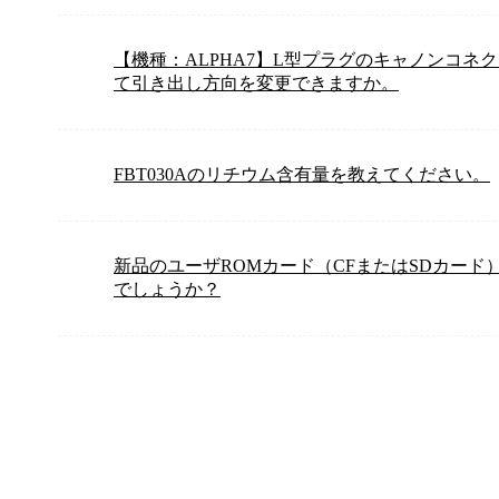
【機種：ALPHA7】L型プラグのキャノンコ
て引き出し方向を変更できますか。
FBT030Aのリチウム含有量を教えてください。
新品のユーザROMカード（CFまたはSDカード
でしょうか？