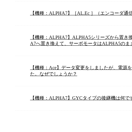
【機種：ALPHA7】［AL.Ec ］（エンコー
【機種：ALPHA7】ALPHA5シリーズから置
A7へ置き換えて、サーボモータはALPHA5の
【機種：Ace】データ変更をしましたが、電源
た。なぜでしょうか？
【機種：ALPHA7】GYCタイプの後継機は何で