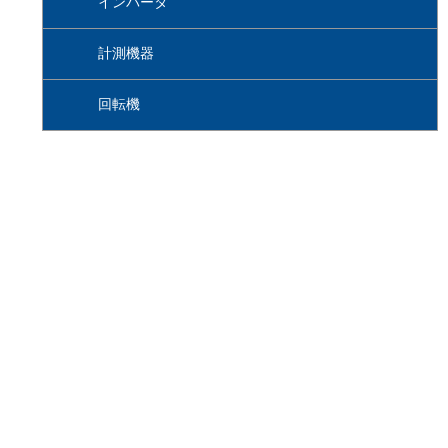
インバータ
計測機器
回転機