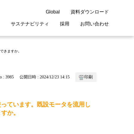
Global
資料ダウンロード
サステナビリティ
採用
お問い合わせ
guage
閉じる
閉じる
閉じる
閉じる
閉じる
閉じる
閉じる
ができますか。
概要
 受配電機器
料室
ジョン2050
採用情報
・サービスについて
o : 3985
公開日時 : 2024/12/23 14:15
印刷
紹介
機器
・債券情報
リア採用情報
ェブサイトについて
情報
ルギーマネジメント
rtを使っています。既設モータを流用し
開発
・診断システム
ますか。
・保全