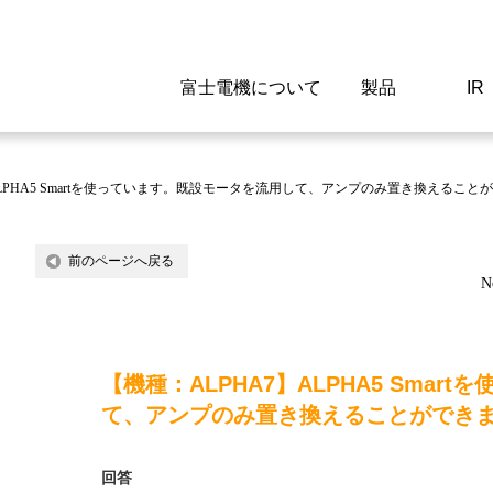
富士電機について
製品
IR
Select a Region/Lan
Global website(English)
ALPHA5 Smartを使っています。既設モータを流用して、アンプのみ置き換えること
ご挨拶
駆動制御機器
経営情報
マテリアリティ
新卒採用情報
よくあるご質問
会社
低圧
IR資
環境ビ
高専
製品
前のページへ戻る
N
経営の考え方
特高高圧 受配電設備
財務・業績
環境
高卒採用情報
企業情報について
事業
電源
株式
社会
キャ
当ウ
富士電機のSDGs
計測機器
個人投資家の皆様へ
ガバナンス
障がい者採用情報
富士電機製家電製品について
拠点
エネ
【機種：ALPHA7】ALPHA5 Sma
企業活動
監視制御システム
研究
監視
て、アンプのみ置き換えることができ
情報システム
保守
回答