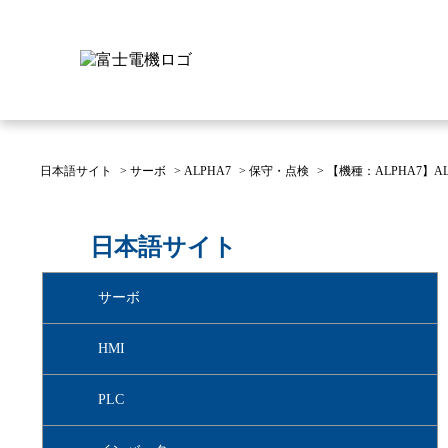
日本語サイト
>
サーボ
>
ALPHA7
>
保守・点検
>
【機種：ALPHA7】
富士電機について
製品情報
IR 株主・投資家情報
サステナビリティ
採用情報
お問い合わせ
日本語サイト
富士電機についてのトップ
株主・投資家情報のトップ
サステナビリティのトップ
お問い合わせのトップへ
製品情報のトップへ
採用情報のトップへ
サーボ
へ
へ
へ
HMI
PLC