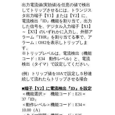
出力電流値(実効値)を任意の値で検出
してトリップさせるには、トランジス
タ出力端子【Y1】または【Y2】に、
電流検出『ID』機能を割り当て、出力
した信号を、デジタル入力端子【X1】
～【X5】のいずれかに入力し、外部ア
ラーム『THR』を割り当てる事で、ア
ラーム：OH2を表示しトリップしま
す。
※トリップレベルは、電流検出（機能
コード：E34 動作レベル）と、電流
検出（タイマ）で設定してください。
(例）トリップ値を10Aで設定し５秒連
続して流れたらトリップさせる場合
■端子【Y2】に電流検出『ID』を設定
＜機能選択＞ 機能コード：E21＝
37『ID』
＜動作レベル＞機能コード：E34＝
10.00（A）