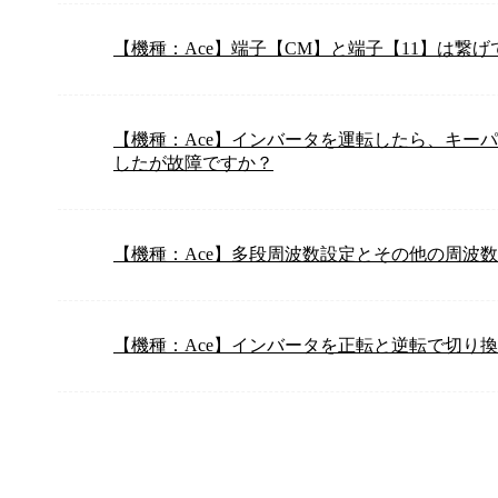
【機種：Ace】端子【CM】と端子【11】は繋
【機種：Ace】インバータを運転したら、キーパッ
したが故障ですか？
【機種：Ace】多段周波数設定とその他の周波
【機種：Ace】インバータを正転と逆転で切り