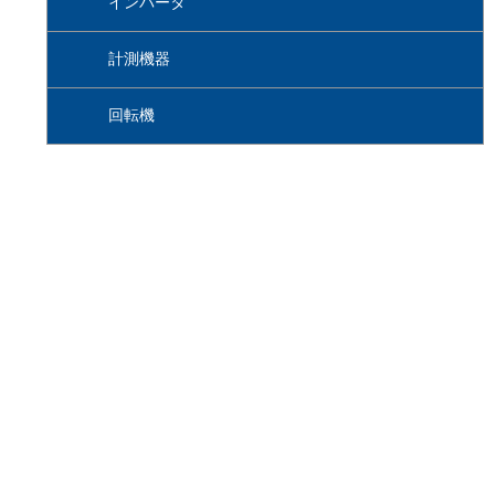
インバータ
計測機器
回転機