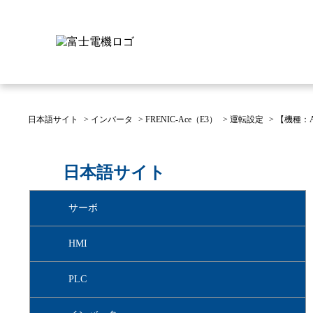
日本語サイト
>
インバータ
>
FRENIC-Ace（E3）
>
運転設定
>
【機種：
富士電機について
製品情報
IR 株主・投資家情報
サステナビリティ
採用情報
お問い合わせ
日本語サイト
富士電機についてのトップ
株主・投資家情報のトップ
サステナビリティのトップ
お問い合わせのトップへ
製品情報のトップへ
採用情報のトップへ
サーボ
へ
へ
へ
HMI
PLC