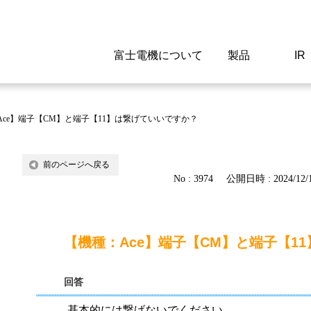
富士電機について
製品
IR
Select a Region/Lan
Global website(English)
Ace】端子【CM】と端子【11】は繋げていいですか？
ご挨拶
駆動制御機器
経営情報
マテリアリティ
新卒採用情報
よくあるご質問
会社
低圧
IR資
環境ビ
高専
製品
前のページへ戻る
No : 3974
公開日時 : 2024/12/1
経営の考え方
特高高圧 受配電設備
財務・業績
環境
高卒採用情報
企業情報について
事業
電源
株式
社会
キャ
当ウ
富士電機のSDGs
計測機器
個人投資家の皆様へ
ガバナンス
障がい者採用情報
富士電機製家電製品について
拠点
エネ
【機種：Ace】端子【CM】と端子【1
企業活動
監視制御システム
研究
監視
回答
情報システム
保守
基本的には繋げないでください。