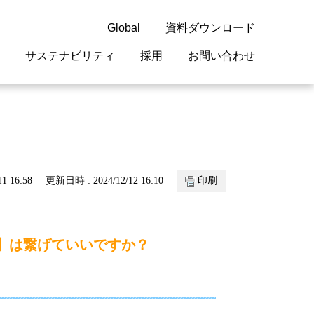
Global
資料ダウンロード
サステナビリティ
採用
お問い合わせ
guage
閉じる
閉じる
閉じる
閉じる
閉じる
閉じる
閉じる
概要
 受配電機器
料室
ジョン2050
採用情報
・サービスについて
1 16:58
更新日時 : 2024/12/12 16:10
印刷
紹介
機器
・債券情報
リア採用情報
ェブサイトについて
情報
ルギーマネジメント
1】は繋げていいですか？
開発
・診断システム
・保全