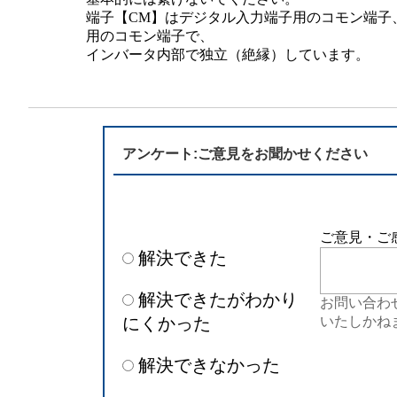
半導体
発電
端子【CM】はデジタル入力端子用のコモン端子
用のコモン端子で、
インバータ内部で独立（絶縁）しています。
自動販売機・店舗
ソリ
セミナー・研修情報
アンケート:ご意見をお聞かせください
ご意見・ご
解決できた
解決できたがわかり
お問い合わ
にくかった
いたしかね
解決できなかった