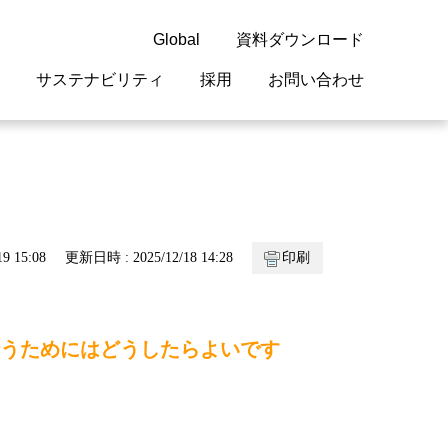
Global
資料ダウンロード
サステナビリティ
採用
お問い合わせ
guage
閉じる
閉じる
閉じる
閉じる
閉じる
閉じる
閉じる
概要
 受配電機器
料室
ジョン2050
採用情報
・サービスについて
9 15:08
更新日時 : 2025/12/18 14:28
印刷
紹介
機器
・債券情報
リア採用情報
ェブサイトについて
情報
ルギーマネジメント
行うためにはどうしたらよいです
開発
・診断システム
・保全