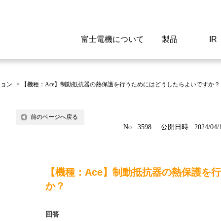
富士電機について
製品
IR
Select a Region/Lan
Global website(English)
ション
>
【機種：Ace】制動抵抗器の熱保護を行うためにはどうしたらよいですか？
ご挨拶
駆動制御機器
経営情報
マテリアリティ
新卒採用情報
よくあるご質問
会社
低圧
IR資
環境ビ
高専
製品
前のページへ戻る
No : 3598
公開日時 : 2024/04/1
経営の考え方
特高高圧 受配電設備
財務・業績
環境
高卒採用情報
企業情報について
事業
電源
株式
社会
キャ
当ウ
富士電機のSDGs
計測機器
個人投資家の皆様へ
ガバナンス
障がい者採用情報
富士電機製家電製品について
拠点
エネ
【機種：Ace】制動抵抗器の熱保護を
企業活動
監視制御システム
研究
監視
か？
情報システム
保守
回答