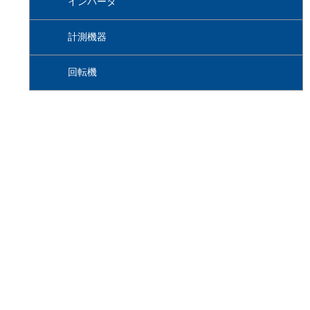
インバータ
計測機器
回転機