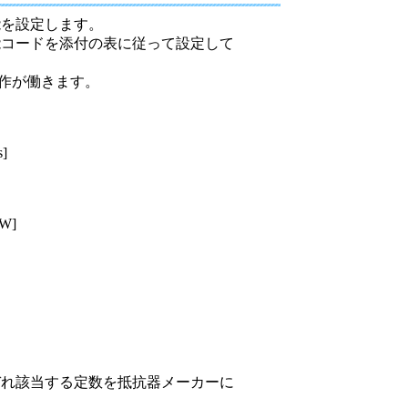
設備
能を設定します。
能コードを添付の表に従って設定して
ューション
動作が働きます。
]
W]
ぞれ該当する定数を抵抗器メーカーに