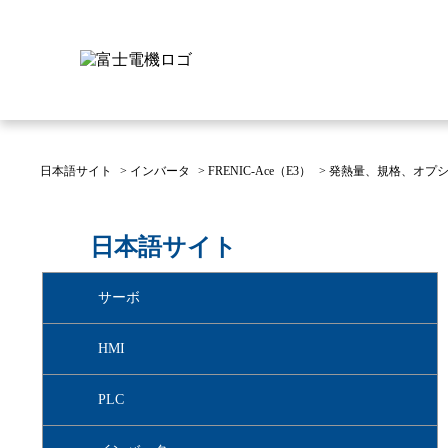
日本語サイト
>
インバータ
>
FRENIC-Ace（E3）
>
発熱量、規格、オプ
富士電機について
製品情報
IR 株主・投資家情報
サステナビリティ
採用情報
お問い合わせ
日本語サイト
富士電機についてのトップ
株主・投資家情報のトップ
サステナビリティのトップ
お問い合わせのトップへ
製品情報のトップへ
採用情報のトップへ
サーボ
へ
へ
へ
HMI
PLC