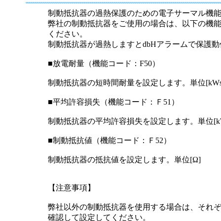
半導体
発電
制動抵抗器の過熱保護のための電子サーマル機
弊社の制動抵抗器をご使用の場合は、以下の機
自動販売機・店舗
ソリ
ください。
制動抵抗器が過熱しますとdbHアラームで保護
セミナー・研修情報
■放電耐量（機能コード：F50）
制動抵抗器の短時間耐量を設定します。単位[kWs
■平均許容損失（機能コード：Ｆ51）
制動抵抗器の平均許容損失を設定します。単位[k
■制動抵抗値（機能コード：Ｆ52）
制動抵抗器の抵抗値を設定します。単位[Ω]
【注意事項】
弊社以外の制動抵抗器を使用する場合は、それ
確認して設定してください。