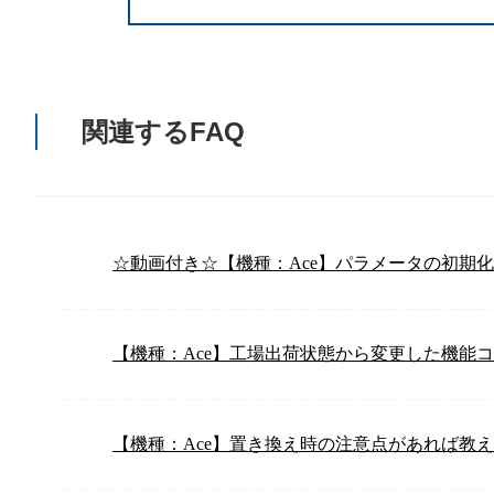
関連するFAQ
☆動画付き☆【機種：Ace】パラメータの初期
【機種：Ace】工場出荷状態から変更した機能
【機種：Ace】置き換え時の注意点があれば教