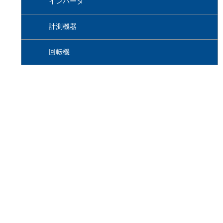
インバータ
計測機器
回転機