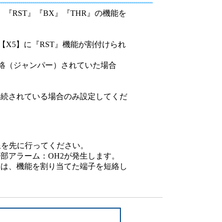
設備
『RST』『BX』『THR』の機能を
ューション
【X5】に『RST』機能が割付けられ
短絡（ジャンパー）されていた場合
接続されている場合のみ設定してくだ
線を先に行ってください。
部アラーム：OH2が発生します。
合は、機能を割り当てた端子を短絡し
。