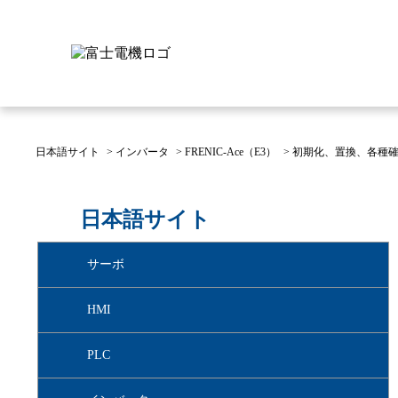
日本語サイト
>
インバータ
>
FRENIC-Ace（E3）
>
初期化、置換、各種
富士電機について
製品情報
IR 株主・投資家情報
サステナビリティ
採用情報
お問い合わせ
日本語サイト
富士電機についてのトップ
株主・投資家情報のトップ
サステナビリティのトップ
お問い合わせのトップへ
製品情報のトップへ
採用情報のトップへ
サーボ
へ
へ
へ
HMI
PLC