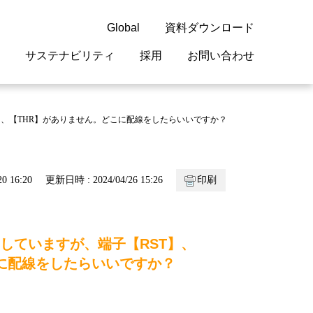
Global
資料ダウンロード
サステナビリティ
採用
お問い合わせ
guage
閉じる
閉じる
閉じる
閉じる
閉じる
閉じる
閉じる
】、【THR】がありません。どこに配線をしたらいいですか？
概要
 受配電機器
料室
ジョン2050
採用情報
・サービスについて
0 16:20
更新日時 : 2024/04/26 15:26
印刷
紹介
機器
・債券情報
リア採用情報
ェブサイトについて
情報
ルギーマネジメント
していますが、端子【RST】、
開発
・診断システム
こに配線をしたらいいですか？
・保全