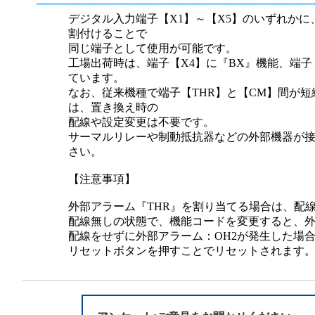
半導体
発電
デジタル入力端子【X1】～【X5】のいずれかに、
割付けることで
自動販売機・店舗
ソリ
同じ端子として使用が可能です。
工場出荷時は、端子【X4】に『BX』機能、端子
ています。
セミナー・研修情報
なお、従来機種で端子【THR】と【CM】間が
は、置き換え時の
配線や設定変更は不要です。
サーマルリレーや制動抵抗器などの外部機器が
さい。
【注意事項】
外部アラーム『THR』を割り当てる場合は、配
配線無しの状態で、機能コードを変更すると、外
配線をせずに外部アラーム：OH2が発生した場
リセットボタンを押すことでリセットされます