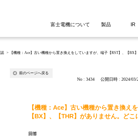
富士電機について
製品
IR
Select a Region/Lan
Global website(English)
確認
>
【機種：Ace】古い機種から置き換えをしていますが、端子【RST】、【BX
ご挨拶
駆動制御機器
経営情報
マテリアリティ
新卒採用情報
よくあるご質問
会社
低圧
IR資
環境ビ
高専
製品
前のページへ戻る
No : 3434
公開日時 : 2024/03/2
経営の考え方
特高高圧 受配電設備
財務・業績
環境
高卒採用情報
企業情報について
事業
電源
株式
社会
キャ
当ウ
富士電機のSDGs
計測機器
個人投資家の皆様へ
ガバナンス
障がい者採用情報
富士電機製家電製品について
拠点
エネ
【機種：Ace】古い機種から置き換えを
企業活動
監視制御システム
研究
監視
【BX】、【THR】がありません。ど
情報システム
保守
回答