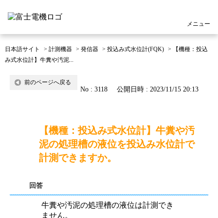
メニュー
日本語サイト
>
計測機器
>
発信器
>
投込み式水位計(FQK)
>
【機種：投込
み式水位計】牛糞や汚泥...
前のページへ戻る
No : 3118
公開日時 : 2023/11/15 20:13
【機種：投込み式水位計】牛糞や汚
泥の処理槽の液位を投込み水位計で
計測できますか。
回答
牛糞や汚泥の処理槽の液位は計測でき
ません。