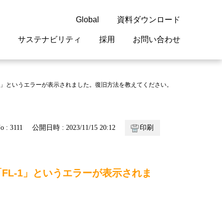
Global
資料ダウンロード
サステナビリティ
採用
お問い合わせ
guage
閉じる
閉じる
閉じる
閉じる
閉じる
閉じる
閉じる
-1」というエラーが表示されました。復旧方法を教えてください。
概要
 受配電機器
料室
ジョン2050
採用情報
・サービスについて
o : 3111
公開日時 : 2023/11/15 20:12
印刷
紹介
機器
・債券情報
リア採用情報
ェブサイトについて
情報
ルギーマネジメント
FL-1」というエラーが表示されま
開発
・診断システム
・保全