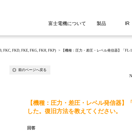
富士電機について
製品
IR
Select a Region/Lan
Global website(English)
, FKD, FKE, FKG, FKH, FKP)
>
【機種：圧力・差圧・レベル発信器】「FL
ご挨拶
駆動制御機器
経営情報
マテリアリティ
新卒採用情報
よくあるご質問
会社
低圧
IR資
環境ビ
高専
製品
前のページへ戻る
N
経営の考え方
特高高圧 受配電設備
財務・業績
環境
高卒採用情報
企業情報について
事業
電源
株式
社会
キャ
当ウ
富士電機のSDGs
計測機器
個人投資家の皆様へ
ガバナンス
障がい者採用情報
富士電機製家電製品について
拠点
エネ
【機種：圧力・差圧・レベル発信器】「
企業活動
監視制御システム
研究
監視
した。復旧方法を教えてください。
情報システム
保守
回答