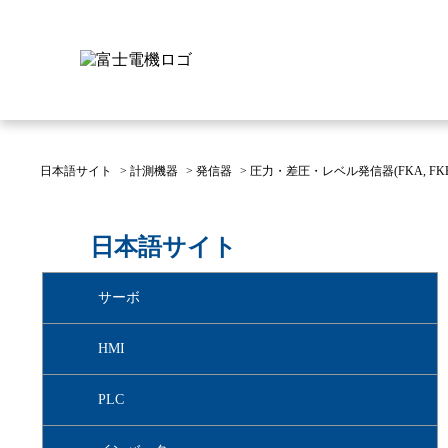
日本語サイト
>
計測機器
>
発信器
>
圧力・差圧・レベル発信器(FKA, FKB, FKC
富士電機について
製品情報
IR 株主・投資家情報
サステナビリティ
採用情報
お問い合わせ
日本語サイト
富士電機についてのトップ
株主・投資家情報のトップ
サステナビリティのトップ
お問い合わせのトップへ
製品情報のトップへ
採用情報のトップへ
サーボ
へ
へ
へ
HMI
PLC