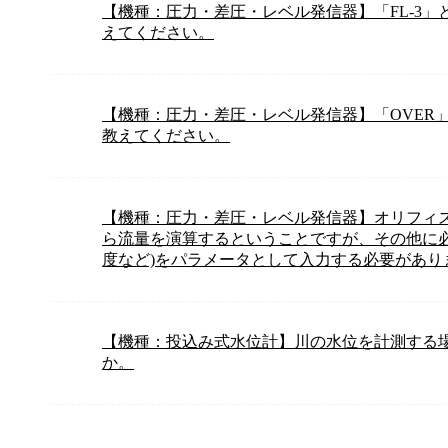
【機種：圧力・差圧・レベル発信器】「FL-3
えてください。
【機種：圧力・差圧・レベル発信器】「OVER
教えてください。
【機種：圧力・差圧・レベル発信器】オリフィ
ら流量を演算するということですが、その他に
度など)をパラメータとして入力する必要があり
【機種：投込み式水位計】川の水位を計測する
か。