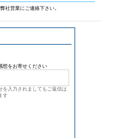
設備
は弊社営業にご連絡下さい。
ューション
感想をお寄せください
せを入力されましてもご返信は
ます