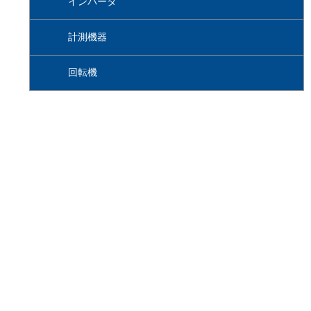
インバータ
計測機器
回転機