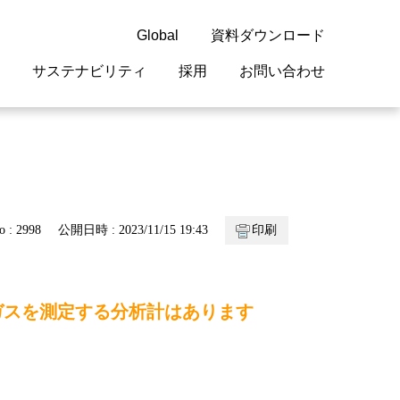
Global
資料ダウンロード
サステナビリティ
採用
お問い合わせ
guage
閉じる
閉じる
閉じる
閉じる
閉じる
閉じる
閉じる
概要
 受配電機器
料室
ジョン2050
採用情報
・サービスについて
o : 2998
公開日時 : 2023/11/15 19:43
印刷
紹介
機器
・債券情報
リア採用情報
ェブサイトについて
情報
ルギーマネジメント
ガスを測定する分析計はあります
開発
・診断システム
・保全