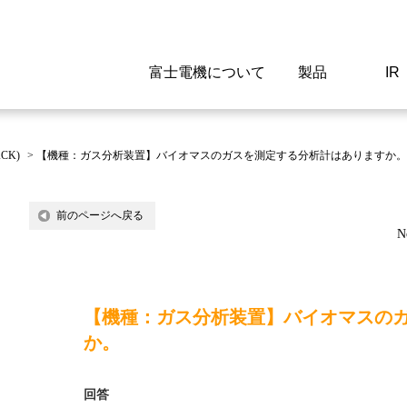
富士電機について
製品
IR
Select a Region/Lan
Global website(English)
CK)
>
【機種：ガス分析装置】バイオマスのガスを測定する分析計はありますか。
ご挨拶
駆動制御機器
経営情報
マテリアリティ
新卒採用情報
よくあるご質問
会社
低圧
IR資
環境ビ
高専
製品
前のページへ戻る
N
経営の考え方
特高高圧 受配電設備
財務・業績
環境
高卒採用情報
企業情報について
事業
電源
株式
社会
キャ
当ウ
富士電機のSDGs
計測機器
個人投資家の皆様へ
ガバナンス
障がい者採用情報
富士電機製家電製品について
拠点
エネ
【機種：ガス分析装置】バイオマスの
企業活動
監視制御システム
研究
監視
か。
情報システム
保守
回答