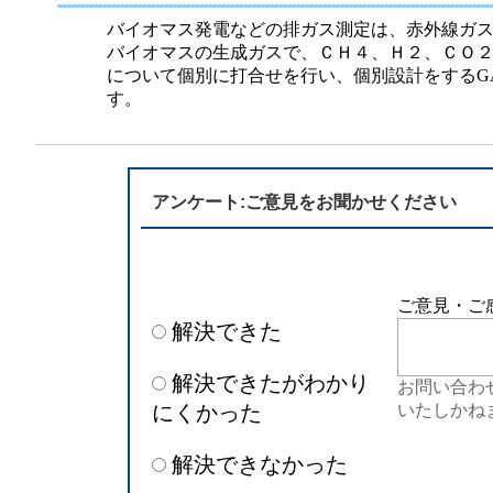
半導体
発電
バイオマス発電などの排ガス測定は、赤外線ガ
バイオマスの生成ガスで、ＣＨ４、Ｈ２、ＣＯ
自動販売機・店舗
ソリ
について個別に打合せを行い、個別設計をするGA
す。
セミナー・研修情報
アンケート:ご意見をお聞かせください
ご意見・ご
解決できた
解決できたがわかり
お問い合わ
にくかった
いたしかね
解決できなかった