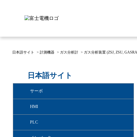
日本語サイト
>
計測機器
>
ガス分析計
>
ガス分析装置 (ZSJ, ZSU, GASRA
富士電機について
製品情報
IR 株主・投資家情報
サステナビリティ
採用情報
お問い合わせ
日本語サイト
富士電機についてのトップ
株主・投資家情報のトップ
サステナビリティのトップ
お問い合わせのトップへ
製品情報のトップへ
採用情報のトップへ
サーボ
へ
へ
へ
HMI
PLC