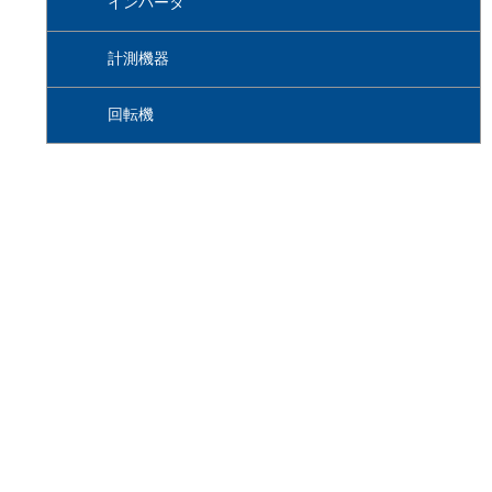
インバータ
計測機器
回転機