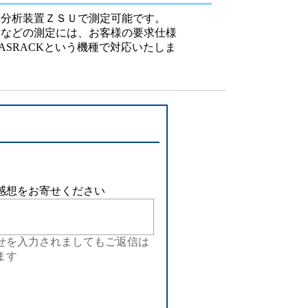
設備
ス分析装置ＺＳＵで測定可能です。
２などの測定には、お客様の要求仕様
ューション
SRACKという機種で対応いたしま
感想をお寄せください
せを入力されましてもご返信は
ます