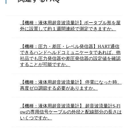
【機種：液体用超音波流量計】ポータブル形を屋
外に設置して約１週間連続で測定できますか。
【機種：圧力・差圧・レベル発信器】HART通信
できるハンドヘルドコミュニケータであれば、他
社品でも圧力発信器や差圧発信器の設定値を確認
することが可能ですか。
【機種：液体用超音波流量計】 停電になった時、
再度ゼロ調節する必要がありますか。
【機種：液体用超音波流量計】 超音波流量計S-Fl
owの専用信号ケーブルの外径と配線部分の長さは
いくつですか。