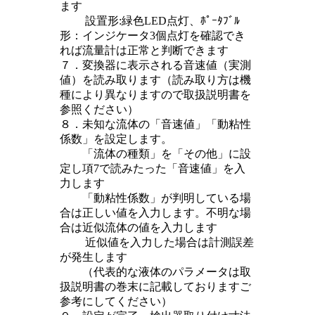
ます
設置形:緑色LED点灯、ﾎﾟｰﾀﾌﾞﾙ
形：インジケータ3個点灯を確認でき
れば流量計は正常と判断できます
７．変換器に表示される音速値（実測
値）を読み取ります（読み取り方は機
種により異なりますので取扱説明書を
参照ください）
８．未知な流体の「音速値」「動粘性
係数」を設定します。
「流体の種類」を「その他」に設
定し項7で読みたった「音速値」を入
力します
「動粘性係数」が判明している場
合は正しい値を入力します。不明な場
合は近似流体の値を入力します
近似値を入力した場合は計測誤差
が発生します
（代表的な液体のパラメータは取
扱説明書の巻末に記載しておりますご
参考にしてください）