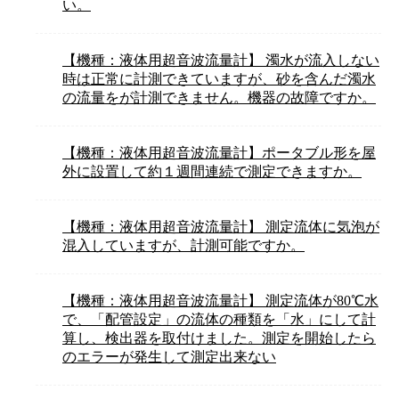
い。
【機種：液体用超音波流量計】 濁水が流入しない
時は正常に計測できていますが、砂を含んだ濁水
の流量をが計測できません。機器の故障ですか。
【機種：液体用超音波流量計】ポータブル形を屋
外に設置して約１週間連続で測定できますか。
【機種：液体用超音波流量計】 測定流体に気泡が
混入していますが、計測可能ですか。
【機種：液体用超音波流量計】 測定流体が80℃水
で、「配管設定」の流体の種類を「水」にして計
算し、検出器を取付けました。測定を開始したら
のエラーが発生して測定出来ない