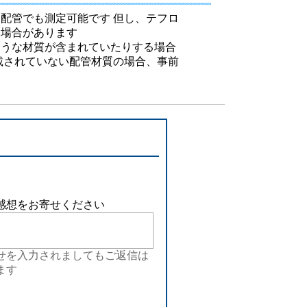
設備
配管でも測定可能です 但し、テフロ
い場合があります
ューション
ような材質が含まれていたりする場合
載されていない配管材質の場合、事前
感想をお寄せください
せを入力されましてもご返信は
ます