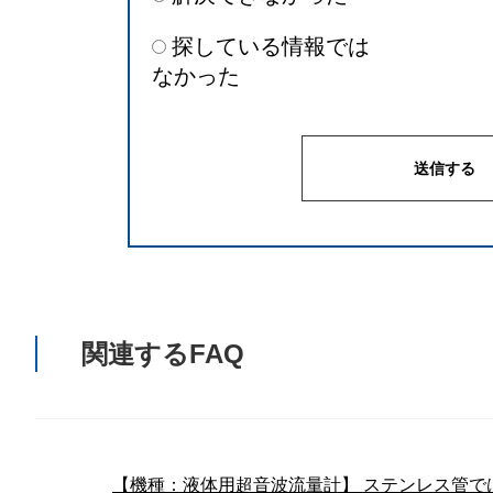
探している情報では
なかった
関連するFAQ
【機種：液体用超音波流量計】 ステンレス管で