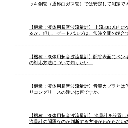
ッキ鋼管（通称白ガス管）では安定して測定で
【機種：液体用超音波流量計】 上流30D以内
るか。但し、ゲートバルブは、常時全開の場合
【機種：液体用超音波流量計】配管表面にペン
の対応方法について知りたい。
【機種：液体用超音波流量計】音響カプラとは
リコングリースの違いは何ですか。
【機種：液体用超音波流量計】 流量計を設置し
流量計の問題なのか判断する方法がわからない