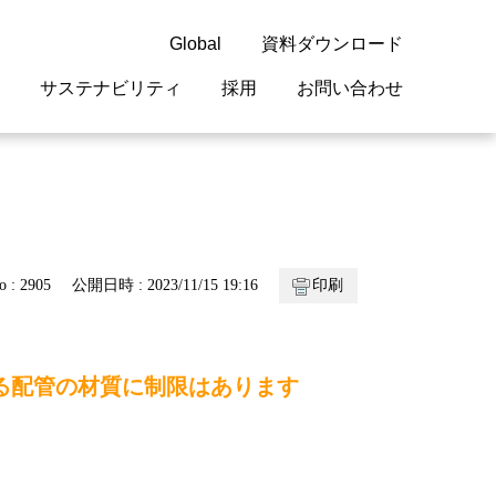
Global
資料ダウンロード
サステナビリティ
採用
お問い合わせ
guage
閉じる
閉じる
閉じる
閉じる
閉じる
閉じる
閉じる
概要
 受配電機器
料室
ジョン2050
採用情報
・サービスについて
o : 2905
公開日時 : 2023/11/15 19:16
印刷
紹介
機器
・債券情報
リア採用情報
ェブサイトについて
情報
ルギーマネジメント
る配管の材質に制限はあります
開発
・診断システム
・保全