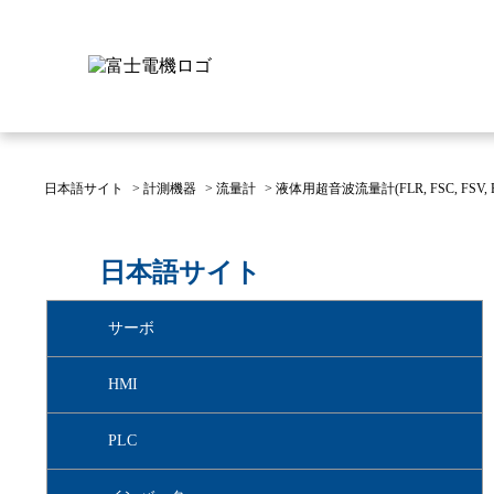
日本語サイト
>
計測機器
>
流量計
>
液体用超音波流量計(FLR, FSC, FSV, F
富士電機について
製品情報
IR 株主・投資家情報
サステナビリティ
採用情報
お問い合わせ
日本語サイト
富士電機についてのトップ
株主・投資家情報のトップ
サステナビリティのトップ
お問い合わせのトップへ
製品情報のトップへ
採用情報のトップへ
サーボ
へ
へ
へ
HMI
PLC