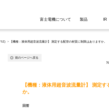
富士電機について
製品
IR
Select a Region/Lan
Global website(English)
SZ)
>
【機種：液体用超音波流量計】 測定する配管の材質に制限はありますか。
ご挨拶
駆動制御機器
経営情報
マテリアリティ
新卒採用情報
よくあるご質問
会社
低圧
IR資
環境ビ
高専
製品
前のページへ戻る
N
経営の考え方
特高高圧 受配電設備
財務・業績
環境
高卒採用情報
企業情報について
事業
電源
株式
社会
キャ
当ウ
富士電機のSDGs
計測機器
個人投資家の皆様へ
ガバナンス
障がい者採用情報
富士電機製家電製品について
拠点
エネ
【機種：液体用超音波流量計】 測定す
企業活動
監視制御システム
研究
監視
か。
情報システム
保守
回答