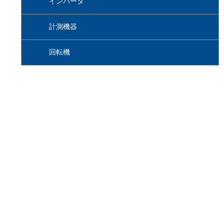
インバータ
計測機器
回転機