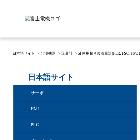
日本語サイト
>
計測機器
>
流量計
>
液体用超音波流量計(FLR, FSC, FSV, F
富士電機について
製品情報
IR 株主・投資家情報
サステナビリティ
採用情報
お問い合わせ
日本語サイト
富士電機についてのトップ
株主・投資家情報のトップ
サステナビリティのトップ
お問い合わせのトップへ
製品情報のトップへ
採用情報のトップへ
サーボ
へ
へ
へ
HMI
PLC