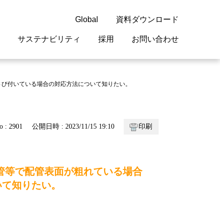
Global
資料ダウンロード
サステナビリティ
採用
お問い合わせ
guage
閉じる
閉じる
閉じる
閉じる
閉じる
閉じる
閉じる
さび付いている場合の対応方法について知りたい。
概要
 受配電機器
料室
ジョン2050
採用情報
・サービスについて
o : 2901
公開日時 : 2023/11/15 19:10
印刷
紹介
機器
・債券情報
リア採用情報
ェブサイトについて
情報
ルギーマネジメント
管等で配管表面が粗れている場合
開発
・診断システム
いて知りたい。
・保全