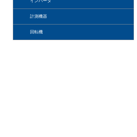
インバータ
計測機器
回転機