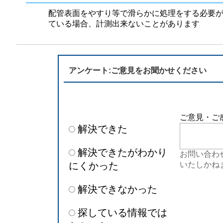
半導体
発電
配管表面をやすり等で滑らかに処理をする必要が
ている場合、計測出来ないことがあります
自動販売機・店舗
ソリ
セミナー・研修情報
アンケート:ご意見をお聞かせください
ご意見・ご
解決できた
解決できたがわかり
お問い合わ
にくかった
いたしかね
解決できなかった
探している情報では