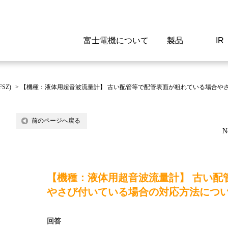
富士電機について
製品
IR
Select a Region/Lan
Global website(English)
SZ)
>
【機種：液体用超音波流量計】 古い配管等で配管表面が粗れている場合や
ご挨拶
駆動制御機器
経営情報
マテリアリティ
新卒採用情報
よくあるご質問
会社
低圧
IR資
環境ビ
高専
製品
前のページへ戻る
N
経営の考え方
特高高圧 受配電設備
財務・業績
環境
高卒採用情報
企業情報について
事業
電源
株式
社会
キャ
当ウ
富士電機のSDGs
計測機器
個人投資家の皆様へ
ガバナンス
障がい者採用情報
富士電機製家電製品について
拠点
エネ
【機種：液体用超音波流量計】 古い配
企業活動
監視制御システム
研究
監視
やさび付いている場合の対応方法につ
情報システム
保守
回答