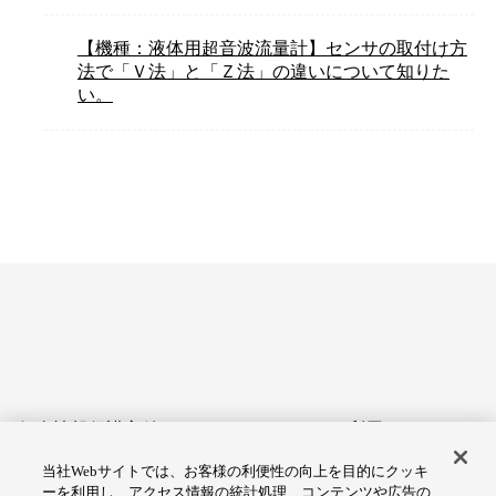
【機種：液体用超音波流量計】センサの取付け方
法で「Ｖ法」と「Ｚ法」の違いについて知りた
い。
個人情報保護方針
サイトのご利用にあたって
当社Webサイトでは、お客様の利便性の向上を目的にクッキ
アクセシビリティへの対応
Cookie設定
ーを利用し、アクセス情報の統計処理、コンテンツや広告の