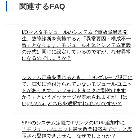
関連するFAQ
I/Oマスタモジュールのシステムで重故障異常発
生。故障診断を実施すると「異常要因：構成不一
致」となります。モジュール本体とシステム定義
の形式は同じに設定しているのですが、なぜ異常
になるのでしょうか？
システム定義を閉じるとき、「I/Oグループ設定に
て、CPUに割付けられていないモジュール/ユニッ
トがあります。デフォルトタスクに割付けます
か？」というメッセージが表示されますが、[は
い]/[いいえ]どちらを選択すればいいですか？
SPHのシステム定義でTリンクのI/Oを追加中に
「モジュール/ユニット最大数登録済みです」と表
示され登録できません。なぜでしょうか？