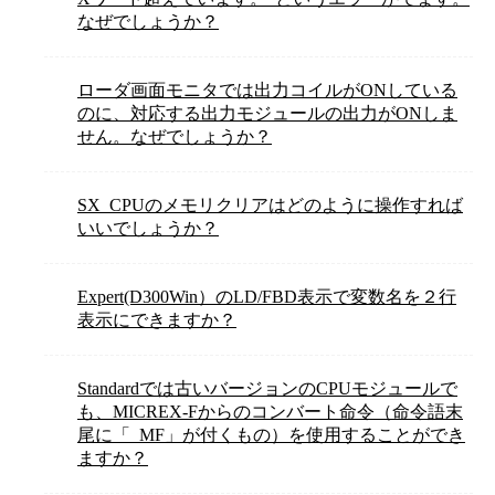
なぜでしょうか？
ローダ画面モニタでは出力コイルがONしている
のに、対応する出力モジュールの出力がONしま
せん。なぜでしょうか？
SX_CPUのメモリクリアはどのように操作すれば
いいでしょうか？
Expert(D300Win）のLD/FBD表示で変数名を２行
表示にできますか？
Standardでは古いバージョンのCPUモジュールで
も、MICREX-Fからのコンバート命令（命令語末
尾に「_MF」が付くもの）を使用することができ
ますか？