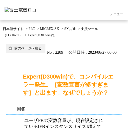
メニュー
日本語サイト
>
PLC
>
MICREX-SX
>
SX共通
>
支援ツール
（D300win）
>
Expert(D300win)で、...
前のページへ戻る
No : 2209
公開日時 : 2023/06/27 00:00
Expert(D300win)で、コンパイルエ
ラー発生。［変数宣言が多すぎま
す］と出ます。なぜでしょうか？
回答
ユーザFBの変数容量が、現在設定され
ている[FBインスタンスサイズ]超えて