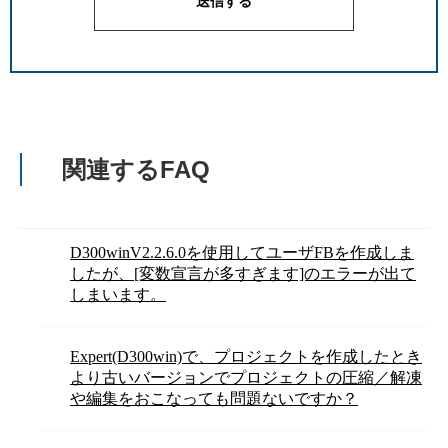
関連するFAQ
D300winV2.2.6.0を使用してユーザFBを作成しま
したが、[変数宣言が多すぎます]のエラーが出て
しまいます。
Expert(D300win)で、プロジェクトを作成したとき
より古いバージョンでプロジェクトの圧縮／解凍
や編集をおこなっても問題ないですか？