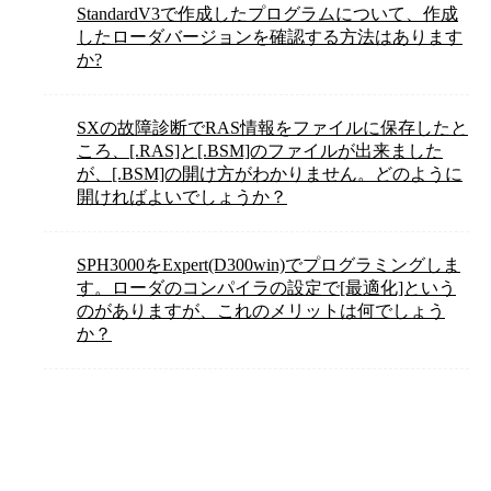
StandardV3で作成したプログラムについて、作成
したローダバージョンを確認する方法はあります
か?
SXの故障診断でRAS情報をファイルに保存したと
ころ、[.RAS]と[.BSM]のファイルが出来ました
が、[.BSM]の開け方がわかりません。どのように
開ければよいでしょうか？
SPH3000をExpert(D300win)でプログラミングしま
す。ローダのコンパイラの設定で[最適化]という
のがありますが、これのメリットは何でしょう
か？