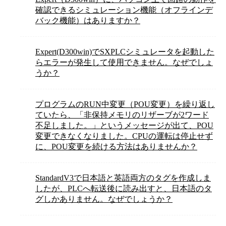
確認できるシミュレーション機能（オフラインデ
バック機能）はありますか？
Expert(D300win)でSXPLCシミュレータを起動した
らエラーが発生して使用できません。なぜでしょ
うか？
プログラムのRUN中変更（POU変更）を繰り返し
ていたら、「非保持メモリのリザーブが2ワード
不足しました。」というメッセージが出て、POU
変更できなくなりました。CPUの運転は停止せず
に、POU変更を続ける方法はありませんか？
StandardV3で日本語と英語両方のタグを作成しま
したが、PLCへ転送後に読み出すと、日本語のタ
グしかありません。なぜでしょうか？