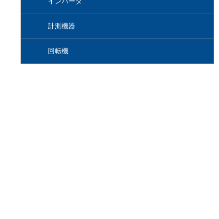
インバータ
計測機器
回転機