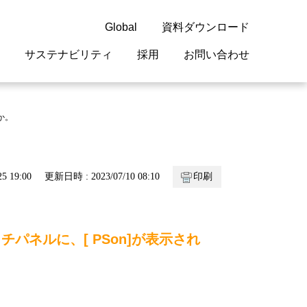
Global
資料ダウンロード
サステナビリティ
採用
お問い合わせ
guage
閉じる
閉じる
閉じる
閉じる
閉じる
閉じる
閉じる
か。
概要
 受配電機器
料室
ジョン2050
採用情報
・サービスについて
5 19:00
更新日時 : 2023/07/10 08:10
印刷
紹介
機器
・債券情報
リア採用情報
ェブサイトについて
情報
ルギーマネジメント
チパネルに、[ PSon]が表示され
開発
・診断システム
・保全