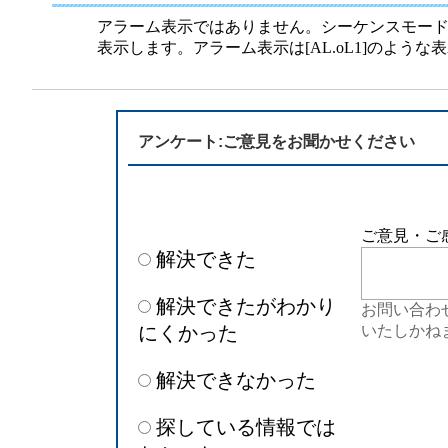
半導体
発電
アラーム表示ではありません。シーケンスモー
表示します。アラーム表示は[AL.oL1]のよう
自動販売機・店舗
ソリ
セミナー・研修情報
アンケート:ご意見をお聞かせください
ご意見・ご
解決できた
解決できたがわかり
お問い合わ
にくかった
いたしかね
解決できなかった
探している情報では