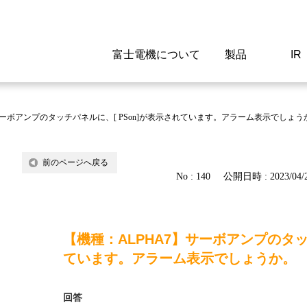
富士電機について
製品
IR
Select a Region/Lan
Global website(English)
サーボアンプのタッチパネルに、[ PSon]が表示されています。アラーム表示でしょう
ご挨拶
駆動制御機器
経営情報
マテリアリティ
新卒採用情報
よくあるご質問
会社
低圧
IR資
環境ビ
高専
製品
前のページへ戻る
No : 140
公開日時 : 2023/04/2
経営の考え方
特高高圧 受配電設備
財務・業績
環境
高卒採用情報
企業情報について
事業
電源
株式
社会
キャ
当ウ
富士電機のSDGs
計測機器
個人投資家の皆様へ
ガバナンス
障がい者採用情報
富士電機製家電製品について
拠点
エネ
【機種：ALPHA7】サーボアンプのタッ
企業活動
監視制御システム
研究
監視
ています。アラーム表示でしょうか。
情報システム
保守
回答