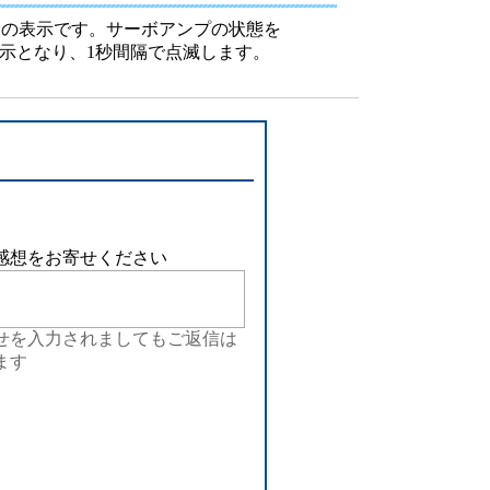
設備
ドの表示です。サーボアンプの状態を
な表示となり、1秒間隔で点滅します。
ューション
感想をお寄せください
せを入力されましてもご返信は
ます