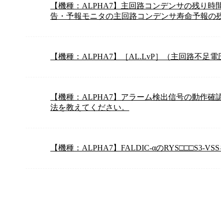
【機種：ALPHA7】主回路コンデンサの残り時
告・予報モニタの主回路コンデンサ寿命予報の
【機種：ALPHA7】［AL.LvP］（主回路不
【機種：ALPHA7】アラーム検出信号の動作
法を教えてください。
【機種：ALPHA7】FALDIC-αのRYS□□□S