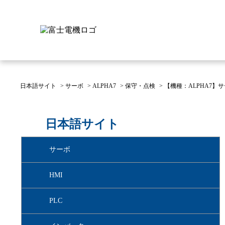
日本語サイト
>
サーボ
>
ALPHA7
>
保守・点検
>
【機種：ALPHA7】
富士電機について
製品情報
IR 株主・投資家情報
サステナビリティ
採用情報
お問い合わせ
日本語サイト
富士電機についてのトップ
株主・投資家情報のトップ
サステナビリティのトップ
お問い合わせのトップへ
製品情報のトップへ
採用情報のトップへ
サーボ
へ
へ
へ
HMI
PLC