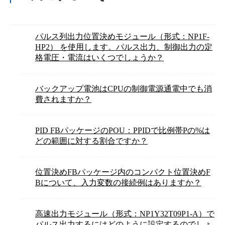
パルス列出力位置決めモジュール（形式：NP1F-
HP2） を使用します。パルス出力、制御出力の定
格電圧・電流はいくつでしょうか？
バックアップ電池はCPUの制御電源通電中でも消
費されますか？
PID FBパッケージのPOU：PPIDで比例帯Pの%は
どの範囲に対する割合ですか？
位置決めFBパッケージ内のコンパクト位置決めF
Bについて、入力変数の接続例はありますか？
高速出力モジュール（形式：NP1Y32T09P1-A）で
パルス出力するにはどのように設定するのでしょ