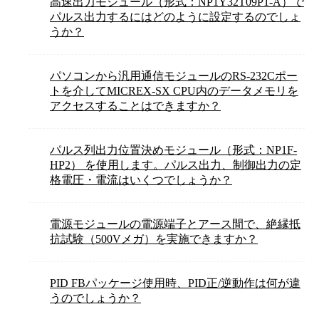
高速出力モジュール（形式：NP1Y32T09P1-A）で
パルス出力するにはどのように設定するのでしょ
うか？
パソコンから汎用通信モジュールのRS-232Cポー
トを介してMICREX-SX CPU内のデータメモリを
アクセスすることはできますか？
パルス列出力位置決めモジュール（形式：NP1F-
HP2） を使用します。パルス出力、制御出力の定
格電圧・電流はいくつでしょうか？
電源モジュールの電源端子とアース間で、絶縁抵
抗試験（500Vメガ）を実施できますか？
PID FBパッケージ使用時、PID正/逆動作は何が違
うのでしょうか？