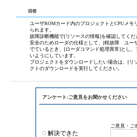
半導体
発電
回答
自動販売機・店舗
ソリ
ユーザROMカード内のプロジェクトとCPUメ
られます。
セミナー・研修情報
故障診断機能で[リソースの情報]を確認してくだ
安全のためローダの仕様として、[軽故障 ユーザ
でているとき、[ローダコマンド処理異常]とし
いようにしています。
プロジェクトをダウンロードしたい場合は、[リ
クトのダウンロードを実行してください。
アンケート:ご意見をお聞かせください
ご意見・ご
解決できた