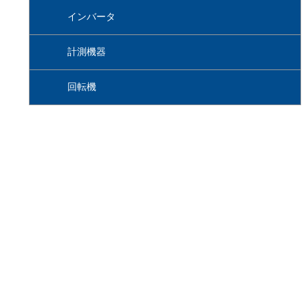
インバータ
計測機器
回転機