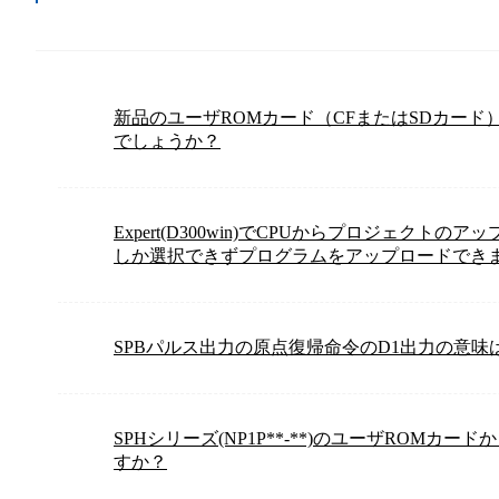
新品のユーザROMカード（CFまたはSDカード
でしょうか？
Expert(D300win)でCPUからプロジェクト
しか選択できずプログラムをアップロードできま
SPBパルス出力の原点復帰命令のD1出力の意味
SPHシリーズ(NP1P**-**)のユーザROMカ
すか？