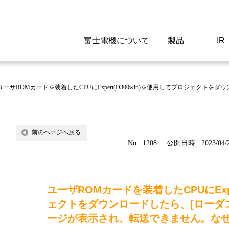
富士電機について
製品
IR
Select a Region/Lan
Global website(English)
ユーザROMカードを装着したCPUにExpert(D300win)を使用してプロジェク
ご挨拶
駆動制御機器
経営情報
マテリアリティ
新卒採用情報
よくあるご質問
会社
低圧
IR資
環境ビ
高専
製品
前のページへ戻る
経営の考え方
特高高圧 受配電設備
財務・業績
環境
高卒採用情報
企業情報について
事業
電源
株式
社会
キャ
当ウ
No : 1208
公開日時 : 2023/04/2
富士電機のSDGs
計測機器
個人投資家の皆様へ
ガバナンス
障がい者採用情報
富士電機製家電製品について
拠点
エネ
ユーザROMカードを装着したCPUにExpe
企業活動
監視制御システム
研究
監視
ェクトをダウンロードしたら、[ローダ
情報システム
保守
ージが表示され、転送できません。な