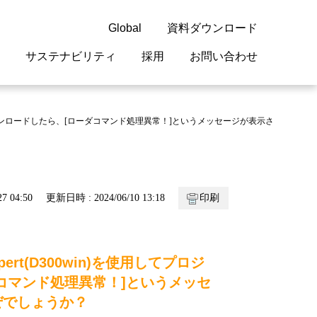
Global
資料ダウンロード
サステナビリティ
採用
お問い合わせ
guage
閉じる
閉じる
閉じる
閉じる
閉じる
閉じる
閉じる
トをダウンロードしたら、[ローダコマンド処理異常！]というメッセージが表示さ
概要
 受配電機器
料室
ジョン2050
採用情報
・サービスについて
紹介
機器
・債券情報
リア採用情報
ェブサイトについて
7 04:50
更新日時 : 2024/06/10 13:18
印刷
情報
ルギーマネジメント
rt(D300win)を使用してプロジ
開発
・診断システム
コマンド処理異常！]というメッセ
・保全
ぜでしょうか？