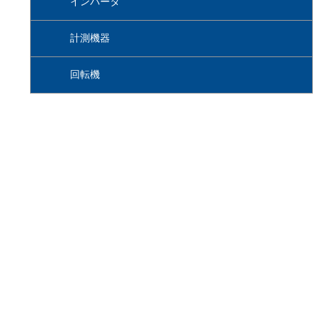
インバータ
計測機器
回転機