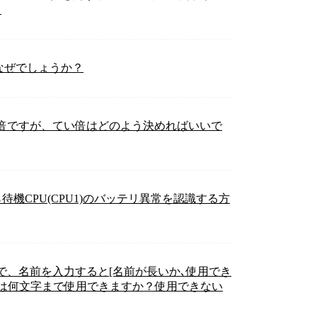
？
なぜでしょうか？
4倍ですが、てい倍はどのよう決めればいいで
待機CPU(CPU1)のバッテリ異常を認識する方
パティ］で、名前を入力すると[名前が長いか､使用でき
前は何文字まで使用できますか？使用できない