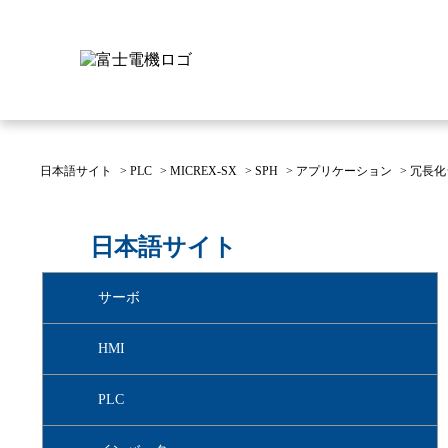
日本語サイト
>
PLC
>
MICREX-SX
>
SPH
>
アプリケーション
>
冗長化
富士電機について
製品情報
IR 株主・投資家情報
サステナビリティ
採用情報
お問い合わせ
日本語サイト
富士電機についてのトップ
株主・投資家情報のトップ
サステナビリティのトップ
お問い合わせのトップへ
製品情報のトップへ
採用情報のトップへ
サーボ
へ
へ
へ
HMI
PLC