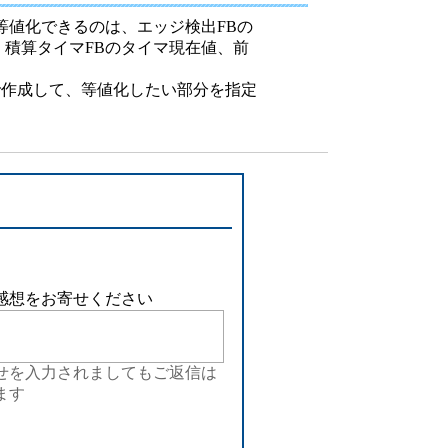
設備
等値化できるのは、エッジ検出FBの
、積算タイマFBのタイマ現在値、前
ューション
で作成して、等値化したい部分を指定
感想をお寄せください
せを入力されましてもご返信は
ます