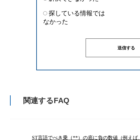
探している情報では
なかった
関連するFAQ
ST言語でべき乗（**）の底に負の数値（例えば、-2