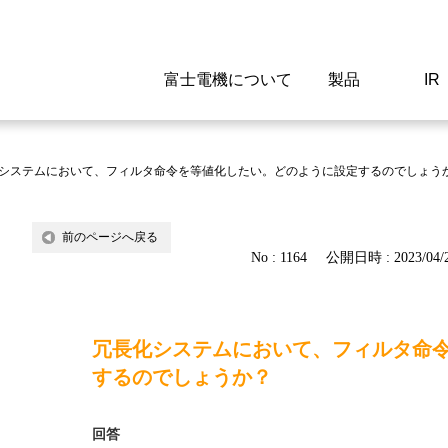
富士電機について
製品
IR
Select a Region/Lan
Global website(English)
システムにおいて、フィルタ命令を等値化したい。どのように設定するのでしょう
ご挨拶
駆動制御機器
経営情報
マテリアリティ
新卒採用情報
よくあるご質問
会社
低圧
IR資
環境ビ
高専
製品
前のページへ戻る
No : 1164
公開日時 : 2023/04/2
経営の考え方
特高高圧 受配電設備
財務・業績
環境
高卒採用情報
企業情報について
事業
電源
株式
社会
キャ
当ウ
富士電機のSDGs
計測機器
個人投資家の皆様へ
ガバナンス
障がい者採用情報
富士電機製家電製品について
拠点
エネ
冗長化システムにおいて、フィルタ命
企業活動
監視制御システム
研究
監視
するのでしょうか？
情報システム
保守
回答