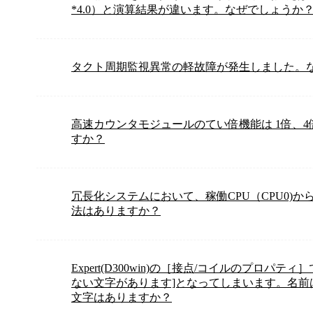
*4.0）と演算結果が違います。なぜでしょうか
タクト周期監視異常の軽故障が発生しました。
高速カウンタモジュールのてい倍機能は 1倍、
すか？
冗長化システムにおいて、稼働CPU（CPU0)から
法はありますか？
Expert(D300win)の［接点/コイルのプロ
ない文字があります]となってしまいます。名
文字はありますか？