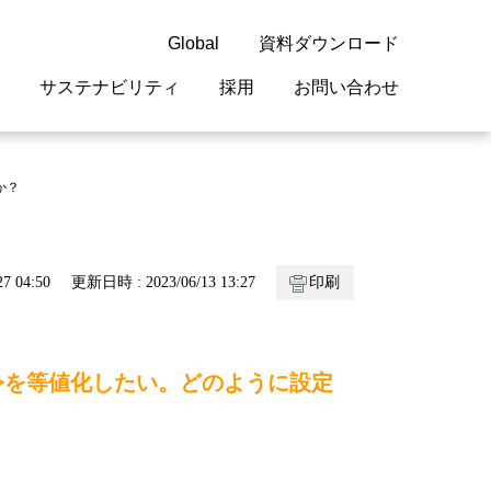
Global
資料ダウンロード
サステナビリティ
採用
お問い合わせ
guage
閉じる
閉じる
閉じる
閉じる
閉じる
閉じる
閉じる
か？
概要
 受配電機器
料室
ジョン2050
採用情報
・サービスについて
7 04:50
更新日時 : 2023/06/13 13:27
印刷
紹介
機器
・債券情報
リア採用情報
ェブサイトについて
情報
ルギーマネジメント
令を等値化したい。どのように設定
開発
・診断システム
・保全