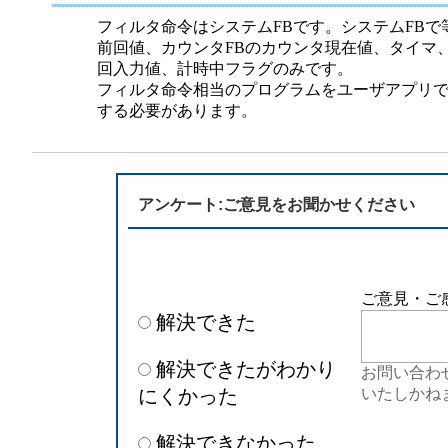
半導体
発電
フィルタ命令はシステムFBです。システムFBで
前回値、カウンタFBのカウンタ現在値、タイマ
自動販売機・店舗
ソリ
回入力値、計時中フラグのみです。
フィルタ命令相当のプログラムをユーザアプリ
する必要があります。
セミナー・研修情報
アンケート:ご意見をお聞かせください
ご意見・ご
解決できた
解決できたがわかり
お問い合わ
にくかった
いたしかね
解決できなかった