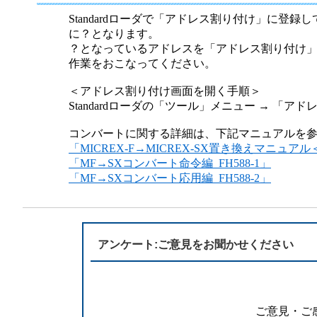
半導体
発電
Standardローダで「アドレス割り付け」に登
に？となります。
自動販売機・店舗
ソリ
？となっているアドレスを「アドレス割り付け
作業をおこなってください。
セミナー・研修情報
＜アドレス割り付け画面を開く手順＞
Standardローダの「ツール」メニュー → 「ア
コンバートに関する詳細は、下記マニュアルを
「MICREX-F→MICREX-SX置き換えマニュアル
「MF→SXコンバート命令編_FH588-1」
「MF→SXコンバート応用編_FH588-2」
アンケート:ご意見をお聞かせください
ご意見・ご