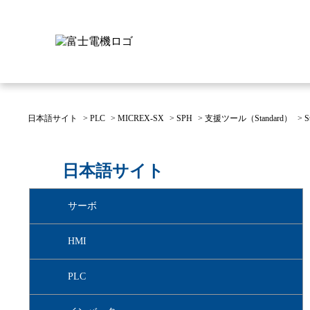
日本語サイト
>
PLC
>
MICREX-SX
>
SPH
>
支援ツール（Standard）
>
富士電機について
製品情報
IR 株主・投資家情報
サステナビリティ
採用情報
お問い合わせ
日本語サイト
富士電機についてのトップ
株主・投資家情報のトップ
サステナビリティのトップ
お問い合わせのトップへ
製品情報のトップへ
採用情報のトップへ
サーボ
へ
へ
へ
HMI
PLC