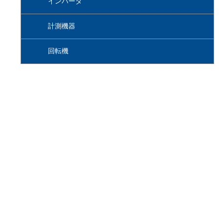
インバータ
計測機器
回転機