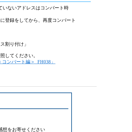
設備
録していないアドレスはコンバート時
ューション
」に登録をしてから、再度コンバート
ドレス割り付け」
参照してください。
＜コンバート編＞_FH038」
感想をお寄せください