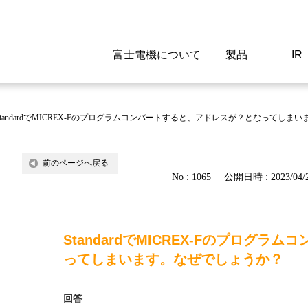
富士電機について
製品
IR
Select a Region/Lan
Global website(English)
StandardでMICREX-Fのプログラムコンバートすると、アドレスが？となってしま
ご挨拶
駆動制御機器
経営情報
マテリアリティ
新卒採用情報
よくあるご質問
会社
低圧
IR資
環境ビ
高専
製品
前のページへ戻る
No : 1065
公開日時 : 2023/04/2
経営の考え方
特高高圧 受配電設備
財務・業績
環境
高卒採用情報
企業情報について
事業
電源
株式
社会
キャ
当ウ
富士電機のSDGs
計測機器
個人投資家の皆様へ
ガバナンス
障がい者採用情報
富士電機製家電製品について
拠点
エネ
StandardでMICREX-Fのプログ
企業活動
監視制御システム
研究
監視
ってしまいます。なぜでしょうか？
情報システム
保守
回答