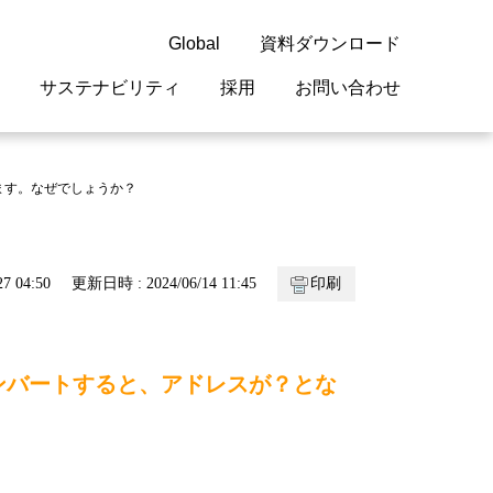
Global
資料ダウンロード
サステナビリティ
採用
お問い合わせ
guage
閉じる
閉じる
閉じる
閉じる
閉じる
閉じる
閉じる
います。なぜでしょうか？
概要
 受配電機器
料室
ジョン2050
採用情報
・サービスについて
7 04:50
更新日時 : 2024/06/14 11:45
印刷
紹介
機器
・債券情報
リア採用情報
ェブサイトについて
情報
ルギーマネジメント
ラムコンバートすると、アドレスが？とな
開発
・診断システム
・保全