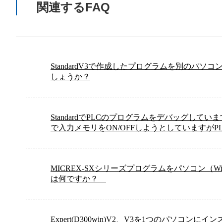
関連するFAQ
StandardV3で作成したプログラムを別のパ
しょうか？
StandardでPLCのプログラムをデバッグし
で入力メモリをON/OFFしようとしていますが
MICREX-SXシリーズプログラムをパソコン（W
は何ですか？
Expert(D300win)V2、V3を1つのパソコン