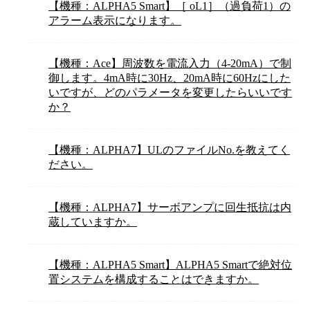
【機種：ALPHA5 Smart】［ oL1］（過負荷1）の
アラーム表示になります。
【機種：Ace】周波数を電流入力（4-20mA）で制
御します。4mA時に30Hz、20mA時に60Hzにした
いですが、どのパラメータを変更したらいいです
か？
【機種：ALPHA7】ULのファイルNo.を教えてく
ださい。
【機種：ALPHA7】サーボアンプに回生抵抗は内
蔵していますか。
【機種：ALPHA5 Smart】ALPHA5 Smartで絶対位
置システムを構成することはできますか。