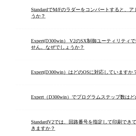
StandardでM/Fのラダーをコンバートする
うか？
Expert(D300win） V2のSX制御ユーテ
せん。なぜでしょうか？
Expert(D300win）はどのOSに対応していますか
Expert（D300win）でプログラムステップ
StandardV2では、回路番号を指定して印刷できて
きますか？