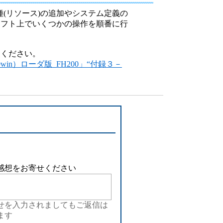
設備
PU機種(リソース)の追加やシステム定義の
ソフト上でいくつかの操作を順番に行
ューション
照ください。
0win）ローダ版_FH200」“付録３－
感想をお寄せください
せを入力されましてもご返信は
ます