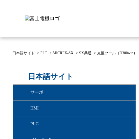
日本語サイト
>
PLC
>
MICREX-SX
>
SX共通
>
支援ツール（D300win）
富士電機について
製品情報
IR 株主・投資家情報
サステナビリティ
採用情報
お問い合わせ
日本語サイト
富士電機についてのトップ
株主・投資家情報のトップ
サステナビリティのトップ
お問い合わせのトップへ
製品情報のトップへ
採用情報のトップへ
サーボ
へ
へ
へ
HMI
PLC