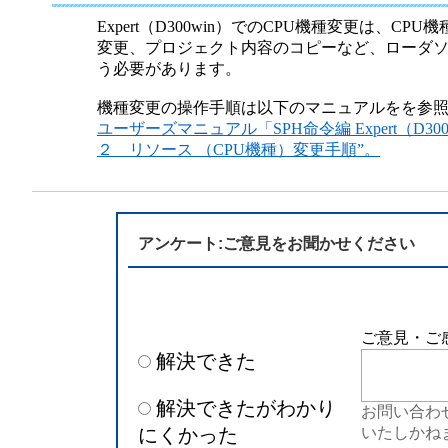
半導体
発電
Expert（D300win）でのCPU機種変更は、C
変更、プロジェクト内容のコピーなど、ローダ
自動販売機・店舗
ソリ
う必要があります。
機種変更の操作手順は以下のマニュアルをを参
セミナー・研修情報
ユーザーズマニュアル「SPH命令編 Expert（D30
２ リソース （CPU機種）変更手順”。
アンケート:ご意見をお聞かせください
ご意見・ご
解決できた
解決できたがわかり
お問い合わ
にくかった
いたしかね