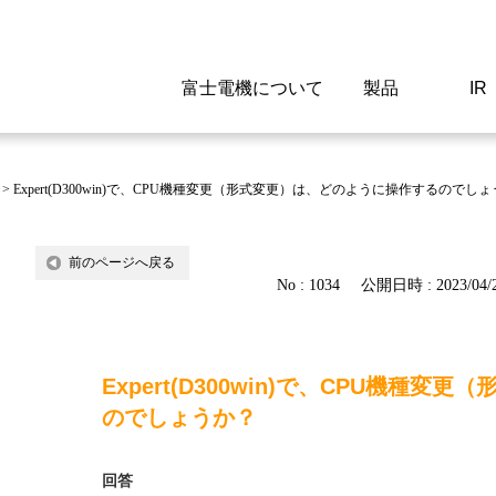
富士電機について
製品
IR
Select a Region/Lan
Global website(English)
>
Expert(D300win)で、CPU機種変更（形式変更）は、どのように操作するのでし
ご挨拶
駆動制御機器
経営情報
マテリアリティ
新卒採用情報
よくあるご質問
会社
低圧
IR資
環境ビ
高専
製品
前のページへ戻る
No : 1034
公開日時 : 2023/04/2
経営の考え方
特高高圧 受配電設備
財務・業績
環境
高卒採用情報
企業情報について
事業
電源
株式
社会
キャ
当ウ
富士電機のSDGs
計測機器
個人投資家の皆様へ
ガバナンス
障がい者採用情報
富士電機製家電製品について
拠点
エネ
Expert(D300win)で、CPU機種
企業活動
監視制御システム
研究
監視
のでしょうか？
情報システム
保守
回答