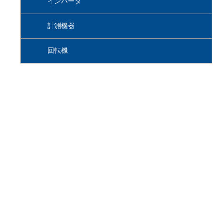
インバータ
計測機器
回転機