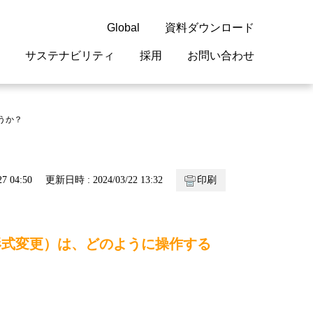
Global
資料ダウンロード
サステナビリティ
採用
お問い合わせ
guage
閉じる
閉じる
閉じる
閉じる
閉じる
閉じる
閉じる
ょうか？
概要
 受配電機器
料室
ジョン2050
採用情報
・サービスについて
7 04:50
更新日時 : 2024/03/22 13:32
印刷
紹介
機器
・債券情報
リア採用情報
ェブサイトについて
情報
ルギーマネジメント
変更（形式変更）は、どのように操作する
開発
・診断システム
・保全