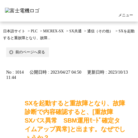
メニュー
日本語サイト
>
PLC
>
MICREX-SX
>
SX共通
>
通信（その他）
>
SXを起動
すると重故障となり、故障...
前のページへ戻る
No : 1014
公開日時 : 2023/04/27 04:50
更新日時 : 2023/10/13
11:44
SXを起動すると重故障となり、故障
診断で内容確認すると、[重故障
SXバス異常 SBM運用ﾓｰﾄﾞ確定タ
イムアップ異常]と出ます。なぜでし
ょうか？