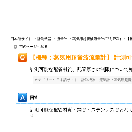
日本語サイト
>
計測機器
>
流量計
>
蒸気用超音波流量計(FSJ, FSX)
>
【
前のページへ戻る
【機種：蒸気用超音波流量計】 計測
計測可能な配管材質、配管厚さの制限について
>
>
>
カテゴリー :
日本語サイト
計測機器
流量計
蒸気用超音波流
回答
計測可能な配管材質：鋼管・ステンレス管となりま
す