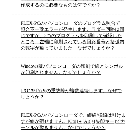
作成するのに必要なものは何ですか？
FLEX-PCのパソコンローダのプログラム照合で、
照合不一致エラーが発生します。ラダー回路は同
じですが、2つのプログラムを印刷して確認した
ところ、左端に印刷されている回路番号と括弧内
の数字が違っていました。なぜでしょうか？
Windows版パソコンローダの印刷で線とシンボル
が印刷されません。なぜでしょうか？
[I/Oｺｳｾｲﾍﾝｶ]の重故障が複数連続します。なぜで
しょうか？
FLEX-PCのパソコンローダで、縦線/横線は引けま
すが線が消せません。[Ctrl]＋[Alt]+[矢印キー]でカ
ーソルが動きません。なぜでしょうか？