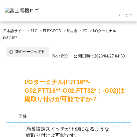
メニュー
日本語サイト
>
PLC
>
FLEX-PC N
>
N共通
>
I/O
>
I/Oターミナル
(FJT16**-...
前のページへ戻る
No : 899
公開日時 : 2023/04/27 04:50
I/Oターミナル(FJT16**-
G02,FTT16**-G02,FTT32*：-G02)は
縦取り付けが可能ですか？
回答
局番設定スイッチが下側になるような
縦取り付けは可能です。