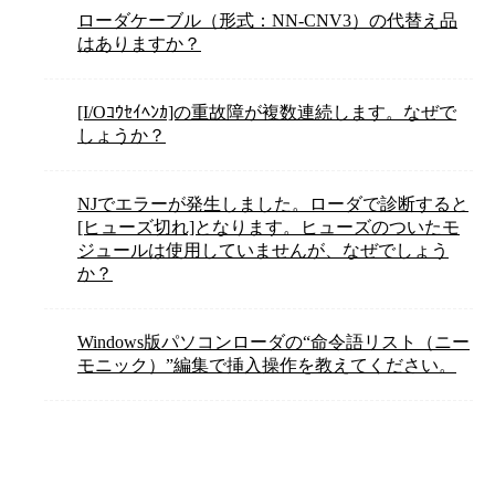
ローダケーブル（形式：NN-CNV3）の代替え品
はありますか？
[I/Oｺｳｾｲﾍﾝｶ]の重故障が複数連続します。なぜで
しょうか？
NJでエラーが発生しました。ローダで診断すると
[ヒューズ切れ]となります。ヒューズのついたモ
ジュールは使用していませんが、なぜでしょう
か？
Windows版パソコンローダの“命令語リスト（ニー
モニック）”編集で挿入操作を教えてください。