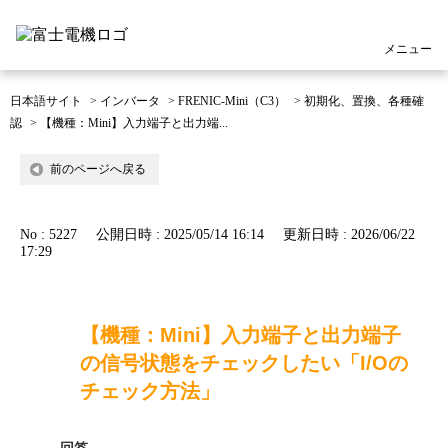
メニュー
日本語サイト
>
インバータ
>
FRENIC-Mini（C3）
>
初期化、置換、各種確
認
>
【機種：Mini】入力端子と出力端...
前のページへ戻る
No : 5227
公開日時 : 2025/05/14 16:14
更新日時 : 2026/06/22
17:29
【機種：Mini】入力端子と出力端子
の信号状態をチェックしたい「I/Oの
チェック方法」