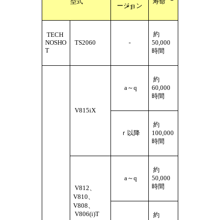
型式
寿命
ージョン
*1
約
TECH
NOSHO
TS2060
-
50,000
T
時間
約
a～q
60,000
時間
V815iX
約
ｒ以降
100,000
時間
約
a～q
50,000
時間
V812、
V810、
V808、
V806(i)T
約