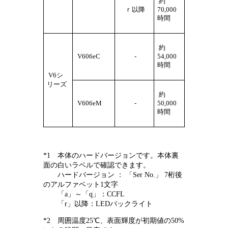
約
ｒ以降
70,000
時間
約
V606eC
-
54,000
時間
V6シ
リーズ
約
V606eM
-
50,000
時間
*1 本体のハードバージョンです。本体裏
面の白いラベルで確認できます。
ハードバージョン ： 「Ser No.」 7桁後
のアルファベット1文字
「a」～「q」：CCFL
「r」以降：LEDバックライト
*2 周囲温度25℃、表面輝度が初期値の50%