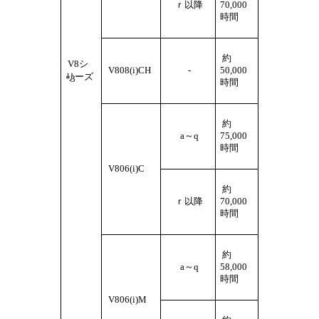
ｒ以降
70,000
時間
約
V8シ
V808(i)CH
-
50,000
リーズ
*3
時間
約
a～q
75,000
時間
V806(i)C
約
ｒ以降
70,000
時間
約
a～q
58,000
時間
V806(i)M